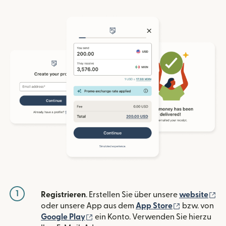
1
(w
Registrieren
. Erstellen Sie über unsere
website
(wird in ein
oder unsere App aus dem
App Store
bzw. von
(wird in einem neuen Fenster geöffn
Google Play
ein Konto. Verwenden Sie hierzu