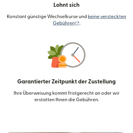
Lohnt sich
Konstant günstige Wechselkurse und
keine versteckten
(wird in einem neuen Fen
Gebühren
.
Garantierter Zeitpunkt der Zustellung
Ihre Überweisung kommt fristgerecht an oder wir
erstatten Ihnen die Gebühren.