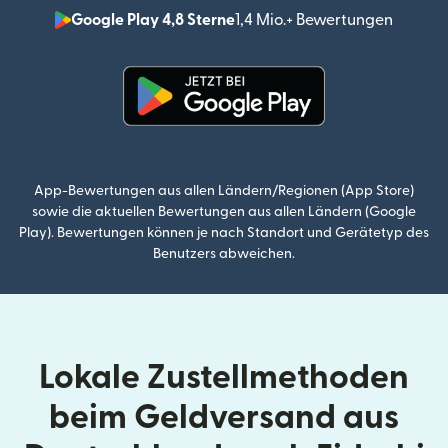
Google Play 4,8 Sterne
1,4 Mio.+ Bewertungen
(wird i
(wird in einem neuen Fenster g
App-Bewertungen aus allen Ländern/Regionen (App Store)
sowie die aktuellen Bewertungen aus allen Ländern (Google
Play). Bewertungen können je nach Standort und Gerätetyp des
Benutzers abweichen.
Lokale Zustellmethoden
beim Geldversand aus