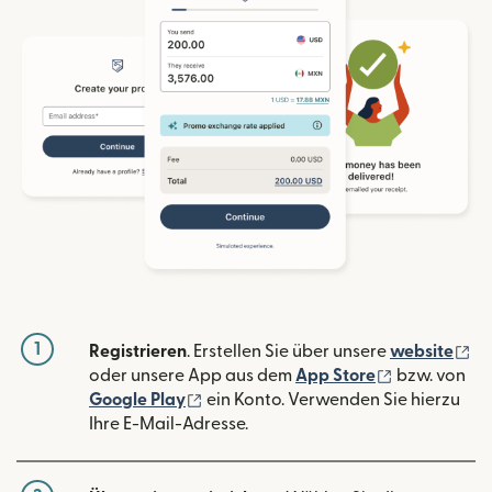
1
(w
Registrieren
. Erstellen Sie über unsere
website
(wird in ein
oder unsere App aus dem
App Store
bzw. von
(wird in einem neuen Fenster geöffn
Google Play
ein Konto. Verwenden Sie hierzu
Ihre E-Mail-Adresse.