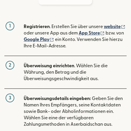
1
(w
Registrieren
. Erstellen Sie über unsere
website
(wird in ein
oder unsere App aus dem
App Store
bzw. von
(wird in einem neuen Fenster geöffn
Google Play
ein Konto. Verwenden Sie hierzu
Ihre E-Mail-Adresse.
2
Überweisung einrichten
. Wählen Sie die
Währung, den Betrag und die
Überweisungsgeschwindigkeit aus.
3
Überweisungsdetails eingeben:
Geben Sie den
Namen Ihres Empfängers, seine Kontaktdaten
sowie Bank- oder Abholinformationen ein.
Wählen Sie eine der verfügbaren
Zahlungsmethoden in Aserbaidschan aus.