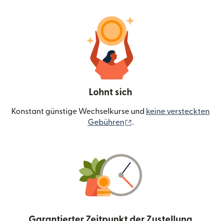
Lohnt sich
Konstant günstige Wechselkurse und
keine versteckten
(wird in einem neuen Fen
Gebühren
.
Garantierter Zeitpunkt der Zustellung