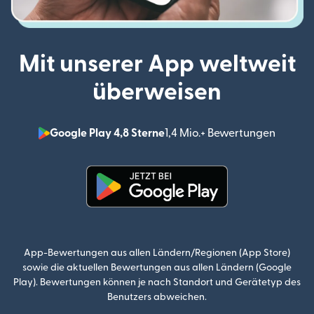
Mit unserer App weltweit
überweisen
Google Play 4,8 Sterne
1,4 Mio.+ Bewertungen
(wird i
(wird in einem neuen Fenster g
App-Bewertungen aus allen Ländern/Regionen (App Store)
sowie die aktuellen Bewertungen aus allen Ländern (Google
Play). Bewertungen können je nach Standort und Gerätetyp des
Benutzers abweichen.