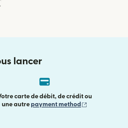
.
ous lancer
Votre carte de débit, de crédit ou
(s'ouvre dans 
une autre
payment method