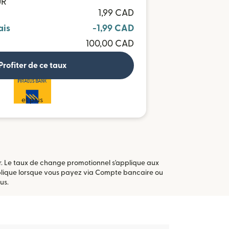
UR
1,99 CAD
ais
-1,99 CAD
100,00 CAD
Profiter de ce taux
et plus
er. Le taux de change promotionnel s'applique aux
pplique lorsque vous payez via Compte bancaire ou
 nouvelle fenêtre)
us.