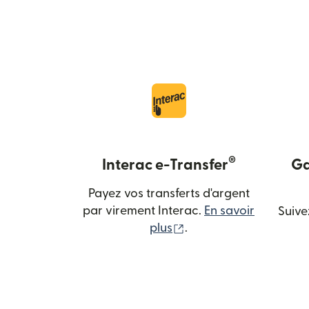
®
Interac e-Transfer
Ga
Payez vos transferts d'argent
par virement Interac.
En savoir
Suive
(s'ouvre dans une nouv
plus
.