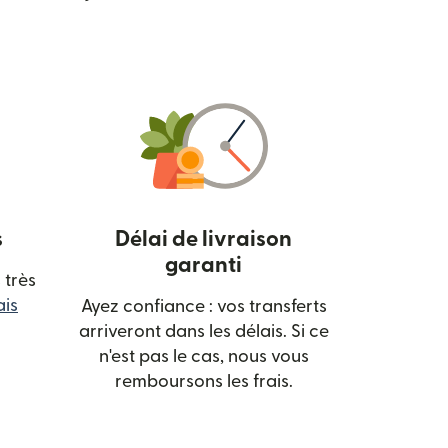
s
Délai de livraison
garanti
 très
ais
Ayez confiance : vos transferts
vre dans une nouvelle fenêtre)
arriveront dans les délais. Si ce
n'est pas le cas, nous vous
remboursons les frais.