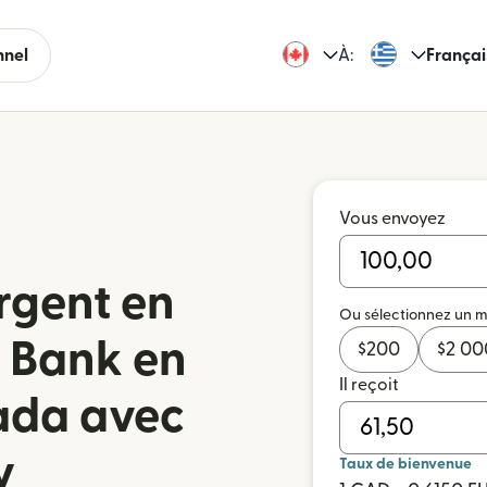
nnel
À:
Françai
Vous envoyez
rgent en
Ou sélectionnez un 
s Bank en
$
200
$
2 00
Il reçoit
ada avec
y
Taux de bienvenue