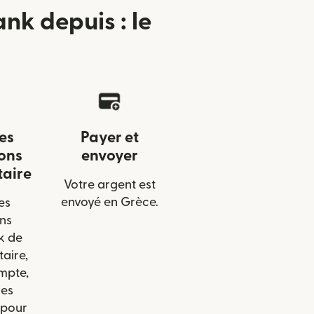
nk depuis : le
les
Payer et
ons
envoyer
taire
Votre argent est
envoyé en Grèce.
es
ns
k de
taire,
mpte,
les
 pour