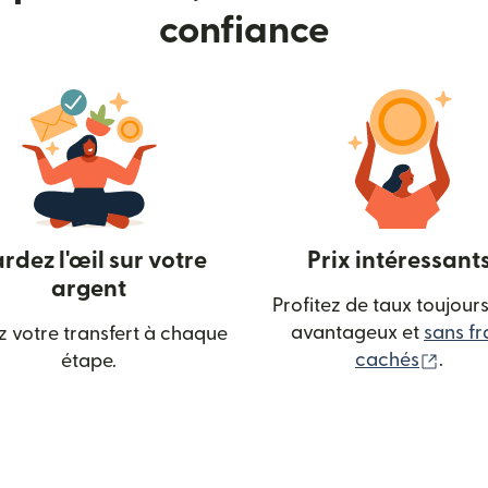
confiance
rdez l'œil sur votre
Prix intéressant
argent
Profitez de taux toujours
avantageux et
sans fr
z votre transfert à chaque
elle fenêtre)
(s'ou
cachés
.
étape.