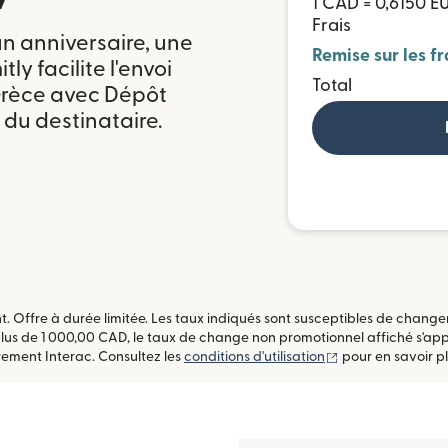
1 CAD = 0,6150 E
Frais
n anniversaire, une
Remise sur les fr
ly facilite l'envoi
Total
Grèce avec Dépôt
 du destinataire.
t. Offre à durée limitée. Les taux indiqués sont susceptibles de chang
lus de 1 000,00 CAD, le taux de change non promotionnel affiché s'a
(s'ouvre dans une
rement Interac. Consultez les
conditions d'utilisation
pour en savoir pl