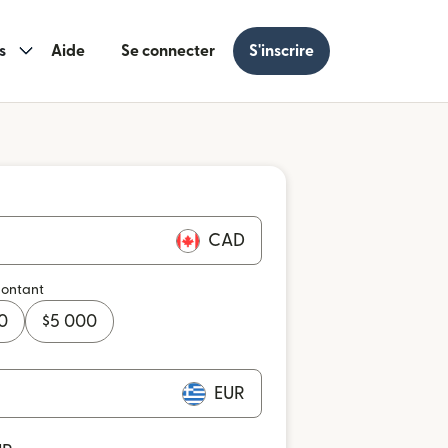
s
Aide
Se connecter
S'inscrire
CAD
montant
0
$
5 000
EUR