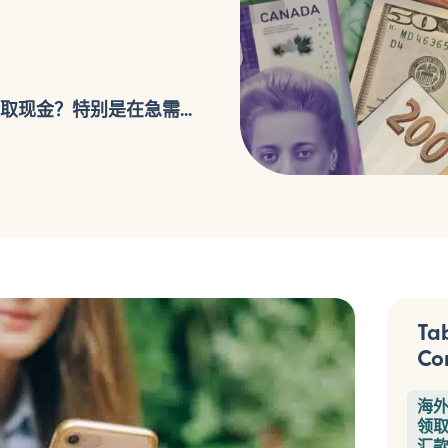
现金？特别是在急需...
Tab
Co
海
领
汇