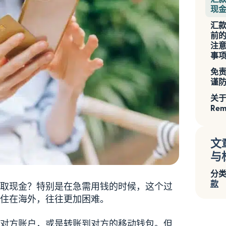
现
汇
前
注
事
免
谨
关
Rem
文
与
分类
款
取现金？特别是在急需用钱的时候，这个过
住在海外，往往更加困难。
对方账户，或是转账到对方的移动钱包。但