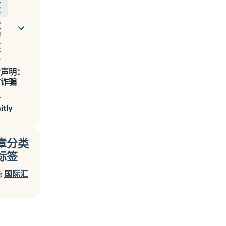
金
款
的
意
项
责声明：
防诈骗
于
itly
章分类
标签
:
国际汇