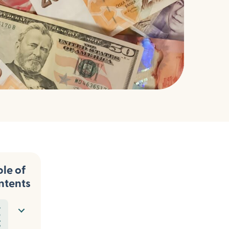
le of
ntents
外
取
款