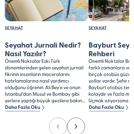
SEYAHAT
SEYAHAT
Seyahat Jurnali Nedir?
Bayburt Seya
Nasıl Yazılır?
Rehberi
Önemli Noktalar Eski Türk
Önemli Noktalar Bayb
dönemlerinden gelen seyahat jurnali
farklı zamanlara ve 
fikrinin insanların maceralarını
birçok otobüs güzer
hatırlamalarına nasıl yardımcı
yollar vardır. Şehir 
olduğunu öğrenin. Ali Bey'e ve onun
Bayburt otobüs term
İstanbul'dan Musul ve Bombay gibi
kolaydır ve fazla maliy
yerlere yaptığı büyük gezilere bakın....
Uçmak istiyorsanız,...
Daha Fazla Oku
Daha Fazla Oku
Previous
Next