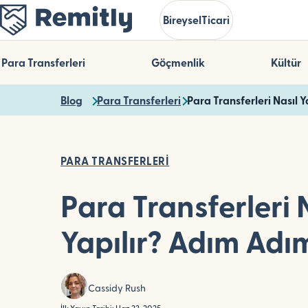
Skip
Bireysel
Ticari
to
main
content
Para Transferleri
Göçmenlik
Kültür
Blog
Para Transferleri
Para Transferleri Nasıl 
PARA TRANSFERLERI
Para Transferleri 
Yapılır? Adım Adı
Cassidy Rush