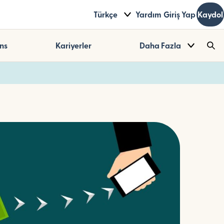
Türkçe
Yardım
Giriş Yap
Kaydol
ns
Kariyerler
Daha Fazla
Sea