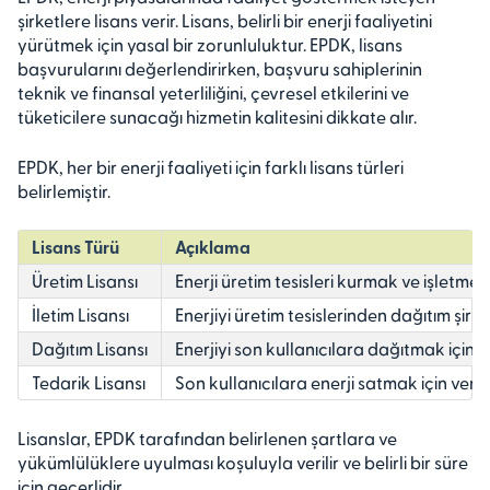
şirketlere lisans verir. Lisans, belirli bir enerji faaliyetini
yürütmek için yasal bir zorunluluktur. EPDK, lisans
başvurularını değerlendirirken, başvuru sahiplerinin
teknik ve finansal yeterliliğini, çevresel etkilerini ve
tüketicilere sunacağı hizmetin kalitesini dikkate alır.
EPDK, her bir enerji faaliyeti için farklı lisans türleri
belirlemiştir.
Lisans Türü
Açıklama
Üretim Lisansı
Enerji üretim tesisleri kurmak ve işletmek iç
İletim Lisansı
Enerjiyi üretim tesislerinden dağıtım şirket
Dağıtım Lisansı
Enerjiyi son kullanıcılara dağıtmak için ver
Tedarik Lisansı
Son kullanıcılara enerji satmak için verilir
Lisanslar, EPDK tarafından belirlenen şartlara ve
yükümlülüklere uyulması koşuluyla verilir ve belirli bir süre
için geçerlidir.