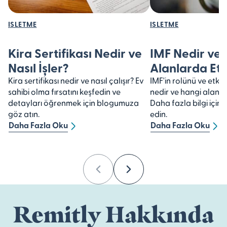
ISLETME
ISLETME
Kira Sertifikası Nedir ve
IMF Nedir ve
Nasıl İşler?
Alanlarda Etki
Kira sertifikası nedir ve nasıl çalışır? Ev
IMF'in rolünü ve etkil
sahibi olma fırsatını keşfedin ve
nedir ve hangi alanlar
detayları öğrenmek için blogumuza
Daha fazla bilgi için
göz atın.
edin.
Daha Fazla Oku
Daha Fazla Oku
Previous
Next
Remitly Hakkında