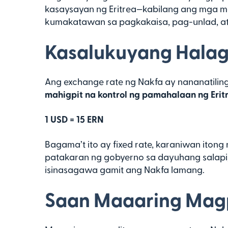
kasaysayan ng Eritrea—kabilang ang mga m
kumakatawan sa pagkakaisa, pag-unlad, at
Kasalukuyang Halaga
Ang exchange rate ng Nakfa ay nananatilin
mahigpit na kontrol ng pamahalaan ng Erit
1 USD = 15 ERN
Bagama’t ito ay fixed rate, karaniwan itong 
patakaran ng gobyerno sa dayuhang salapi,
isinasagawa gamit ang Nakfa lamang.
Saan Maaaring Magp