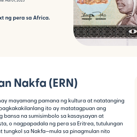
e: Hul 01, 2025
t ng pera sa Africa.
an Nakfa (ERN)
 may mayamang pamana ng kultura at natatanging
 pagkakakilanlang ito ay matatagpuan ang
ng bansa na sumisimbolo sa kasaysayan at
sta, o nagpapadala ng pera sa Eritrea, tutulungan
 tungkol sa Nakfa—mula sa pinagmulan nito