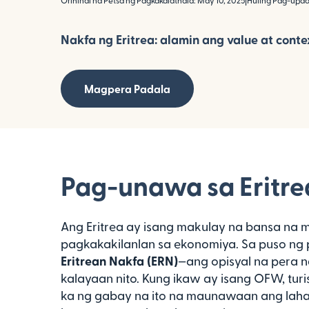
Orihinal na Petsa ng Pagkakalathala: May 10, 2025
|
Huling Pag-updat
Nakfa ng Eritrea: alamin ang value at contex
Magpera Padala
Pag-unawa sa Eritre
Ang Eritrea ay isang makulay na bansa na
pagkakakilanlan sa ekonomiya. Sa puso ng
Eritrean Nakfa (ERN)
—ang opisyal na pera 
kalayaan nito. Kung ikaw ay isang OFW, turi
ka ng gabay na ito na maunawaan ang lahat