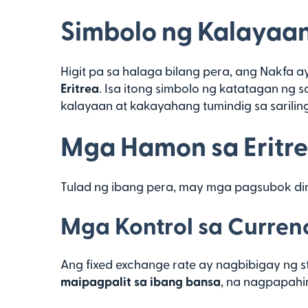
Simbolo ng Kalayaa
Higit pa sa halaga bilang pera, ang Nakfa a
Eritrea
. Isa itong simbolo ng katatagan ng
kalayaan at kakayahang tumindig sa sarilin
Mga Hamon sa Eritr
Tulad ng ibang pera, may mga pagsubok di
Mga Kontrol sa Curren
Ang fixed exchange rate ay nagbibigay ng st
maipagpalit sa ibang bansa
, na nagpapahi