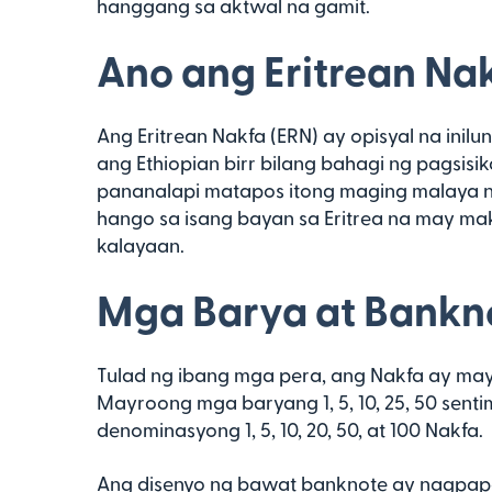
hanggang sa aktwal na gamit.
Ano ang Eritrean Na
Ang Eritrean Nakfa (ERN) ay opisyal na inil
ang Ethiopian birr bilang bahagi ng pagsis
pananalapi matapos itong maging malaya n
hango sa isang bayan sa Eritrea na may m
kalayaan.
Mga Barya at Bankn
Tulad ng ibang mga pera, ang Nakfa ay m
Mayroong mga baryang 1, 5, 10, 25, 50 sen
denominasyong 1, 5, 10, 20, 50, at 100 Nakfa.
Ang disenyo ng bawat banknote ay nagpapa