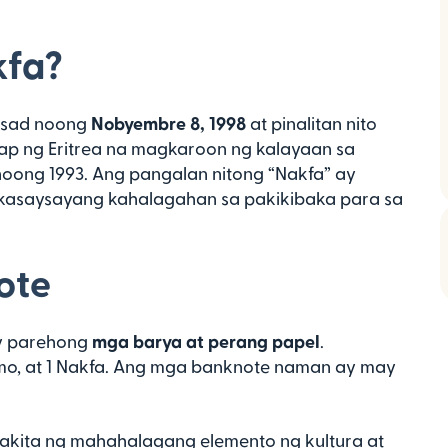
kfa?
unsad noong
Nobyembre 8, 1998
at pinalitan nito
ikap ng Eritrea na magkaroon ng kalayaan sa
oong 1993. Ang pangalan nitong “Nakfa” ay
akasaysayang kahalagahan sa pakikibaka para sa
ote
ay parehong
mga barya at perang papel
.
timo, at 1 Nakfa. Ang mga banknote naman ay may
kita ng mahahalagang elemento ng kultura at