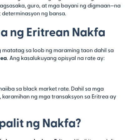
agsasaka, guro, at mga bayani ng digmaan—na
 determinasyon ng bansa.
 ng Eritrean Nakfa
g matatag sa loob ng maraming taon dahil sa
rea
. Ang kasalukuyang opisyal na rate ay:
naiiba sa black market rate. Dahil sa mga
 karamihan ng mga transaksyon sa Eritrea ay
alit ng Nakfa?