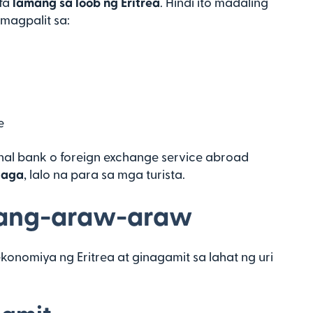
fa
lamang sa loob ng Eritrea
. Hindi ito madaling
magpalit sa:
e
onal bank o foreign exchange service abroad
aaga
, lalo na para sa mga turista.
Pang-araw-araw
nomiya ng Eritrea at ginagamit sa lahat ng uri