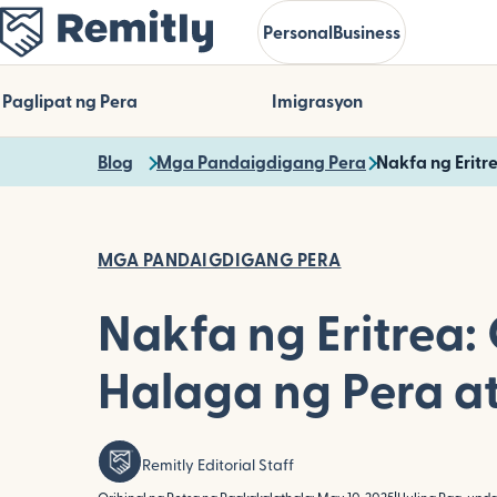
Skip
Personal
Business
to
main
content
Paglipat ng Pera
Imigrasyon
Blog
Mga Pandaigdigang Pera
Nakfa ng Eritr
MGA PANDAIGDIGANG PERA
Nakfa ng Eritrea:
Halaga ng Pera at
Remitly Editorial Staff