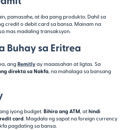
amit
in, pamasahe, at iba pang produkto. Dahil sa
ng credit o debit card sa bansa. Mainam na
sa mas madaling transaksyon.
a Buhay sa Eritrea
ea, ang
Remitly
ay maaasahan at ligtas. Sa
ng direkta sa Nakfa
, na mahalaga sa bansang
y
 ang iyong budget.
Bihira ang ATM
, at
hindi
redit card
. Magdala ng sapat na foreign currency
kfa pagdating sa bansa.