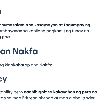
n
y
sumasalamin sa kasaysayan at tagumpay ng
 sambayanan sa kanilang pagkamit ng tunay na
g paa.
ean Nakfa
ng kinakaharap ang Nakfa:
cy
ability pero
naghihigpit sa kakayahan ng pera na
rap sa mga Eritrean abroad at mga global trader.