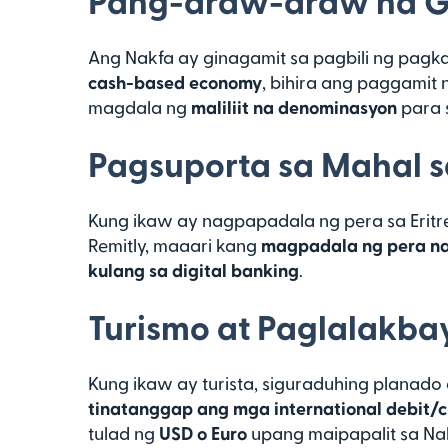
Pang-araw-araw na G
Ang Nakfa ay ginagamit sa pagbili ng pagka
cash-based economy
, bihira ang paggamit 
magdala ng
maliliit na denominasyon
para 
Pagsuporta sa Mahal s
Kung ikaw ay nagpapadala ng pera sa Eritr
Remitly, maaari kang
magpadala ng pera na
kulang sa digital banking
.
Turismo at Paglalakba
Kung ikaw ay turista, siguraduhing planado
tinatanggap ang mga international debit/c
tulad ng
USD o Euro
upang maipapalit sa Na