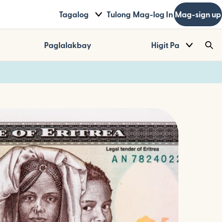
Tagalog
Tulong
Mag-log In
Mag-sign up
Paglalakbay
Higit Pa
Sea