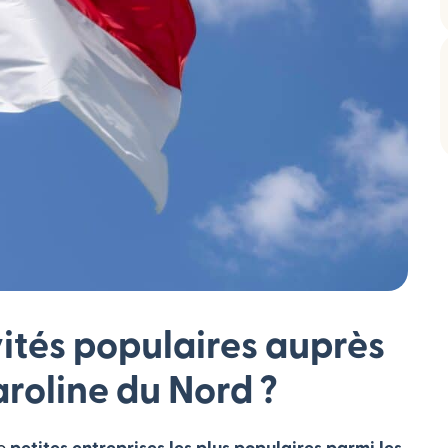
vités populaires auprès
roline du Nord ?
de
petites entreprises les plus populaires parmi les