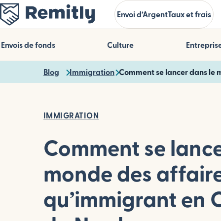
Skip
Envoi d’Argent
Taux et frais
to
main
content
Envois de fonds
Culture
Entrepris
Blog
Immigration
Comment se lancer dans le m
IMMIGRATION
Comment se lance
monde des affaire
qu’immigrant en 