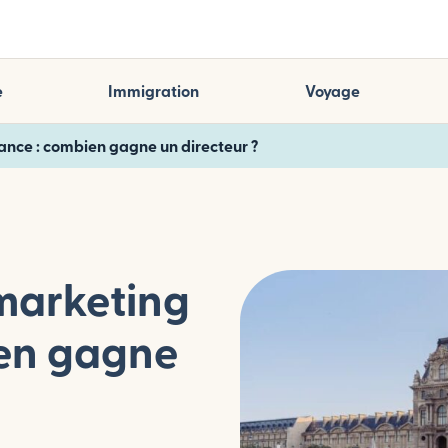
e
Immigration
Voyage
rance : combien gagne un directeur ?
 marketing
ien gagne