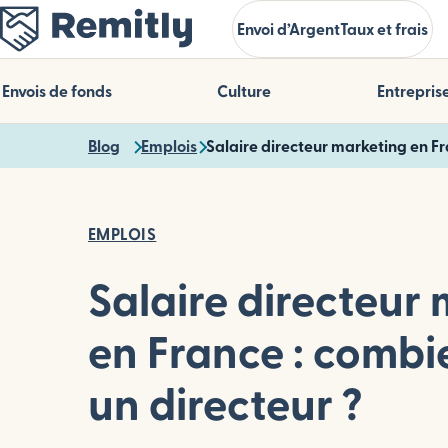
Skip
Envoi d’Argent
Taux et frais
to
main
content
Envois de fonds
Culture
Entrepris
Blog
Emplois
Salaire directeur marketing en F
EMPLOIS
Salaire directeur
en France : comb
un directeur ?