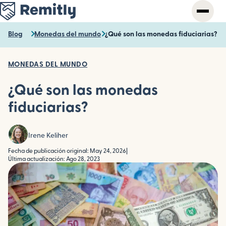
Skip
to
main
Blog
Monedas del mundo
¿Qué son las monedas fiduciarias?
content
MONEDAS DEL MUNDO
¿Qué son las monedas
fiduciarias?
Irene Keliher
Fecha de publicación original: May 24, 2026
|
Última actualización: Ago 28, 2023