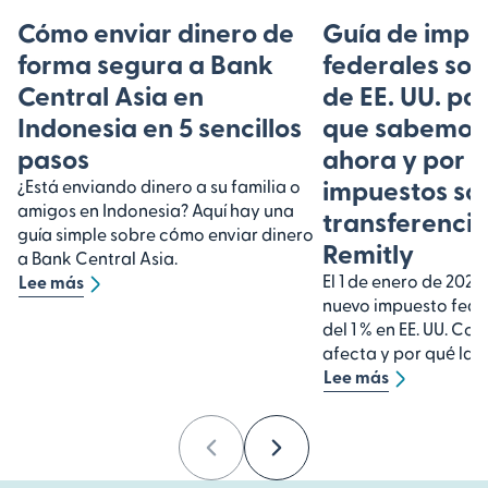
Cómo enviar dinero de
Guía de impu
forma segura a Bank
federales so
Central Asia en
de EE. UU. pa
Indonesia en 5 sencillos
que sabemos
pasos
ahora y por 
impuestos sob
¿Está enviando dinero a su familia o
amigos en Indonesia? Aquí hay una
transferencia
guía simple sobre cómo enviar dinero
Remitly
a Bank Central Asia.
El 1 de enero de 2026
Lee más
nuevo impuesto fede
del 1 % en EE. UU. Co
afecta y por qué las 
Lee más
Previous
Next