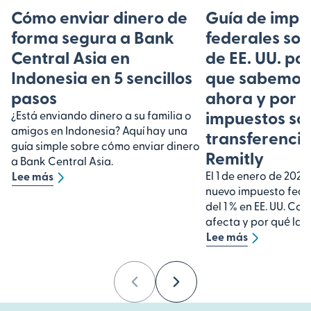
Cómo enviar dinero de
Guía de impu
forma segura a Bank
federales so
Central Asia en
de EE. UU. pa
Indonesia en 5 sencillos
que sabemos
pasos
ahora y por 
impuestos sob
¿Está enviando dinero a su familia o
amigos en Indonesia? Aquí hay una
transferencia
guía simple sobre cómo enviar dinero
Remitly
a Bank Central Asia.
El 1 de enero de 2026
Lee más
nuevo impuesto fede
del 1 % en EE. UU. Co
afecta y por qué las 
Lee más
Previous
Next