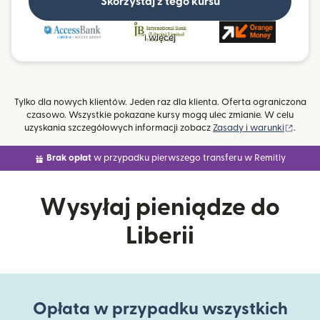
Skorzystaj z tego kursu
i więcej
Tylko dla nowych klientów. Jeden raz dla klienta. Oferta ograniczona
czasowo. Wszystkie pokazane kursy mogą ulec zmianie. W celu
(otwie
uzyskania szczegółowych informacji zobacz
Zasady i warunki
.
Brak opłat
w przypadku pierwszego transferu w Remitly
Wysyłaj pieniądze do
Liberii
Opłata w przypadku wszystkich