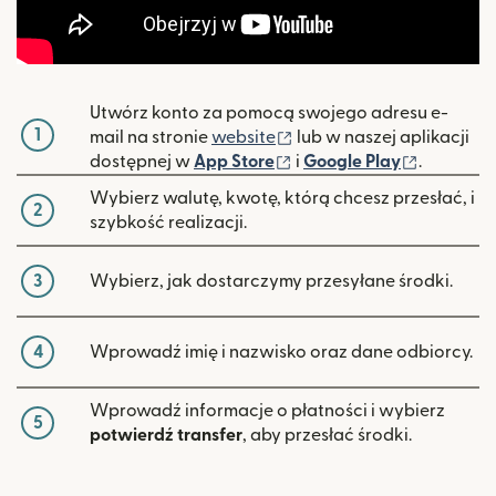
Utwórz konto za pomocą swojego adresu e-
1
(otwiera się w nowym ok
mail na stronie
website
lub w naszej aplikacji
(otwiera się w nowym ok
(otwiera 
dostępnej w
App Store
i
Google Play
.
Wybierz walutę, kwotę, którą chcesz przesłać, i
2
szybkość realizacji.
3
Wybierz, jak dostarczymy przesyłane środki.
4
Wprowadź imię i nazwisko oraz dane odbiorcy.
Wprowadź informacje o płatności i wybierz
5
potwierdź transfer
, aby przesłać środki.