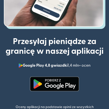
Przesyłaj pieniądze za
granicę w naszej aplikacji
Google Play 4,8 gwiazdki
1,4 mln+ ocen
(otwiera 
(otwiera się w nowym oknie)
Oceny aplikacji na podstawie opinii ze wszystkich