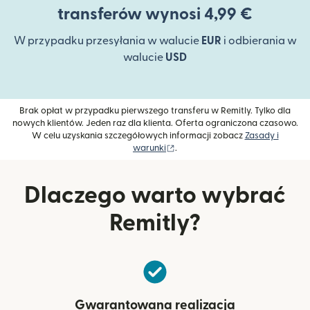
transferów wynosi 4,99 €
W przypadku przesyłania w walucie
EUR
i odbierania w
walucie
USD
Brak opłat w przypadku pierwszego transferu w Remitly. Tylko dla
nowych klientów. Jeden raz dla klienta. Oferta ograniczona czasowo.
W celu uzyskania szczegółowych informacji zobacz
Zasady i
(otwiera się w nowym oknie)
warunki
.
Dlaczego warto wybrać
Remitly?
Gwarantowana realizacja