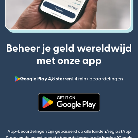
Beheer je geld wereldwijd
met onze app
Google Play 4,8 sterren
1,4 mln+ beoordelingen
(wordt
(wordt geopend in een nieuw v
App-beoordelingen zijn gebaseerd op alle landen/regio's (App