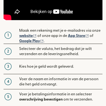
Maak een rekening met je e-mailadres via onze
1
(wordt geopend in een nieuw venster)
(wordt ge
website
of onze app in de
App Store
of
(wordt geopend in een nieuw venste
Google Play
.
Selecteer de valuta, het bedrag dat je wilt
2
verzenden en de leveringssnelheid.
3
Kies hoe je geld wordt geleverd.
Voer de naam en informatie in van de persoon
4
die het geld ontvangt.
Voer je betalingsinformatie in en selecteer
5
overschrijving bevestigen
om te verzenden.