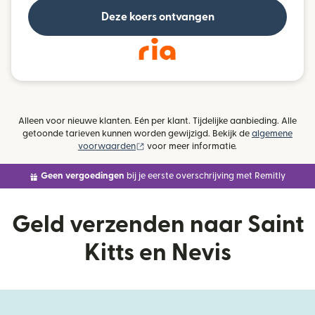
Deze koers ontvangen
Alleen voor nieuwe klanten. Eén per klant. Tijdelijke aanbieding. Alle
getoonde tarieven kunnen worden gewijzigd. Bekijk de
algemene
(wordt geopend in een nieuw venster)
voorwaarden
voor meer informatie.
Geen vergoedingen
bij je eerste overschrijving met Remitly
Geld verzenden naar Saint
Kitts en Nevis