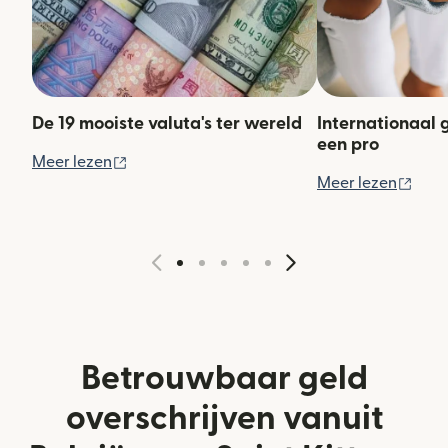
De 19 mooiste valuta's ter wereld
Internationaal 
een pro
(wordt geopend in een nieuw venster)
Meer lezen
(wor
Meer lezen
Betrouwbaar geld
overschrijven vanuit