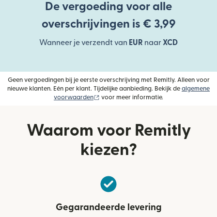
De vergoeding voor alle
overschrijvingen is € 3,99
Wanneer je verzendt van
EUR
naar
XCD
Geen vergoedingen bij je eerste overschrijving met Remitly. Alleen voor
nieuwe klanten. Eén per klant. Tijdelijke aanbieding. Bekijk de
algemene
(wordt geopend in een nieuw venster)
voorwaarden
voor meer informatie.
Waarom voor Remitly
kiezen?
Gegarandeerde levering