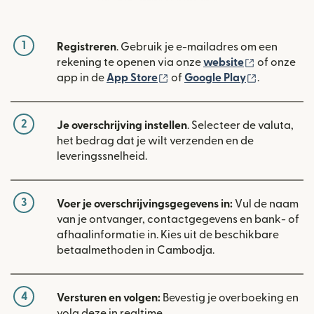
1
Registreren
. Gebruik je e-mailadres om een
(wordt geop
rekening te openen via onze
website
of onze
(wordt geopend in een nieuw
(wordt geo
app in de
App Store
of
Google Play
.
2
Je overschrijving instellen
. Selecteer de valuta,
het bedrag dat je wilt verzenden en de
leveringssnelheid.
3
Voer je overschrijvingsgegevens in:
Vul de naam
van je ontvanger, contactgegevens en bank- of
afhaalinformatie in. Kies uit de beschikbare
betaalmethoden in Cambodja.
4
Versturen en volgen:
Bevestig je overboeking en
volg deze in realtime.