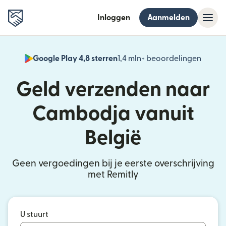
Inloggen
Aanmelden
Google Play 4,8 sterren
1,4 mln+ beoordelingen
(wordt
Geld verzenden naar
Cambodja vanuit
België
Geen vergoedingen bij je eerste overschrijving
met Remitly
U stuurt