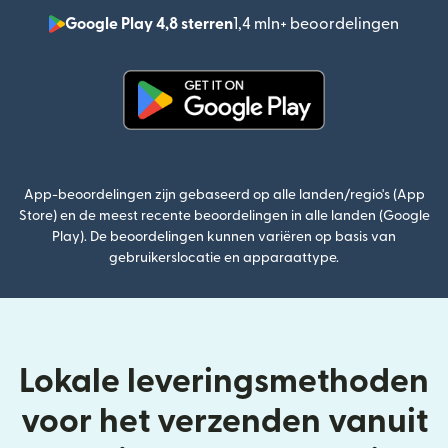
Google Play 4,8 sterren
1,4 mln+ beoordelingen
(wordt
(wordt geopend in een nieuw v
App-beoordelingen zijn gebaseerd op alle landen/regio's (App
Store) en de meest recente beoordelingen in alle landen (Google
Play). De beoordelingen kunnen variëren op basis van
gebruikerslocatie en apparaattype.
Lokale leveringsmethoden
voor het verzenden vanuit