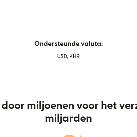
Ondersteunde valuta:
pend in een nieuw venster)
USD, KHR
door miljoenen voor het ve
miljarden