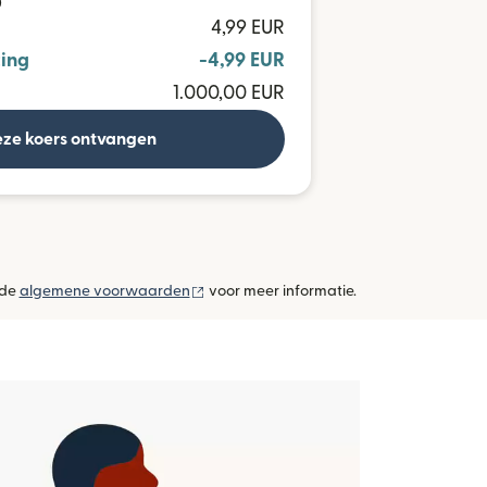
D
4,99 EUR
ing
-4,99 EUR
1.000,00 EUR
ze koers ontvangen
(wordt geopend in een nieuw venster)
 de
algemene voorwaarden
voor meer informatie.