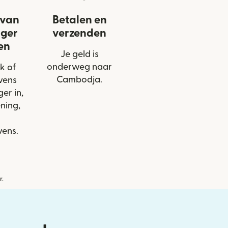
 van
Betalen en
nger
verzenden
en
Je geld is
onderweg naar
k of
Cambodja.
vens
er in,
ning,
ens.
r.