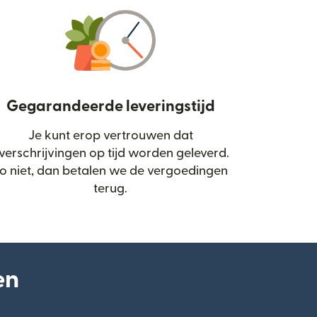
Gegarandeerde leveringstijd
Je kunt erop vertrouwen dat
d in een nieuw venster)
verschrijvingen op tijd worden geleverd.
o niet, dan betalen we de vergoedingen
terug.
en