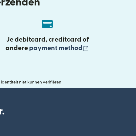
verzenden
Je debitcard, creditcard of
(wordt geopend
andere
payment method
entiteit niet kunnen verifiëren
.