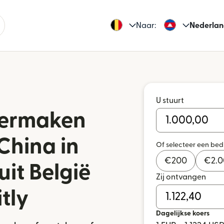
Naar:
Nederlan
U stuurt
vermaken
China in
Of selecteer een be
€
200
€
2.
it België
Zij ontvangen
tly
Dagelijkse koers