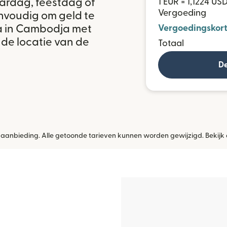
ardag, feestdag of
1 EUR = 1,1224 US
Vergoeding
nvoudig om geld te
a in Cambodja met
Vergoedingskort
 de locatie van de
Totaal
De
jke aanbieding. Alle getoonde tarieven kunnen worden gewijzigd. Bekijk