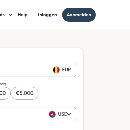
ds
Help
Inloggen
Aanmelden
EUR
drag
000
€
5.000
USD