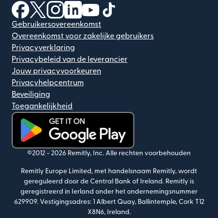
(wordt geopend in een nieuw venster)
(wordt geopend in een nieuw venster)
(wordt geopend in een nieuw venster)
(wordt geopend in een nieuw venster)
(wordt geopend in een nieuw ven
(wordt geopend in een nieuw
Gebruikersovereenkomst
Overeenkomst voor zakelijke gebruikers
Privacyverklaring
Privacybeleid van de leverancier
Jouw privacyvoorkeuren
Privacyhelpcentrum
Beveiliging
Toegankelijkheid
(wordt geopend in een nieuw venster)
©2012 -
2026
Remitly, Inc.
Alle rechten voorbehouden
Remitly Europe Limited, met handelsnaam Remitly, wordt
gereguleerd door de Central Bank of Ireland. Remitly is
geregistreerd in Ierland onder het ondernemingsnummer
629909. Vestigingsadres: 1 Albert Quay, Ballintemple, Cork T12
X8N6, Ireland.