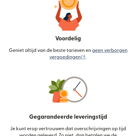
Voordelig
Geniet altijd van de beste tarieven en
geen verborgen
(wordt geopend in een
vergoedingen
.
Gegarandeerde leveringstijd
Je kunt erop vertrouwen dat overschrijvingen op tijd
worden geleverd. Zo niet, dan betalen we de