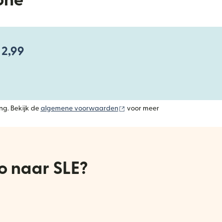
one
 2,99
(wordt geopend in een nieuw v
ng. Bekijk de
algemene voorwaarden
voor meer
o naar SLE?