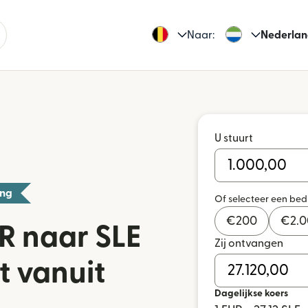
Naar:
Nederlan
U stuurt
ing
Of selecteer een be
€
200
€
2.
R naar SLE
Zij ontvangen
t vanuit
Dagelijkse koers