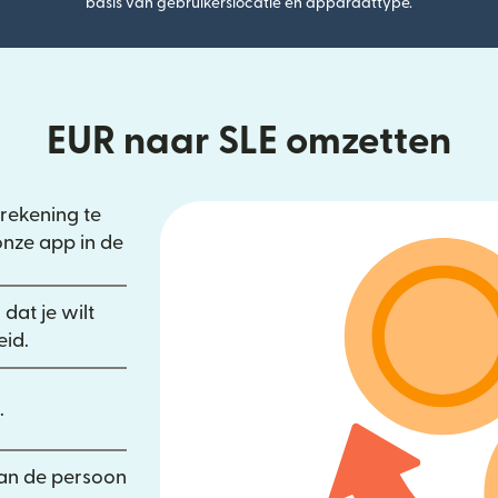
basis van gebruikerslocatie en apparaattype.
EUR naar SLE omzetten
rekening te
rdt geopend in een nieuw venster)
onze app in de
een nieuw venster)
wordt geopend in een nieuw venster)
dat je wilt
eid.
.
an de persoon