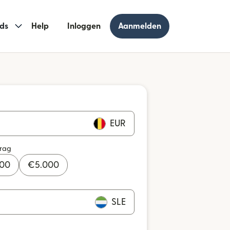
ds
Help
Inloggen
Aanmelden
EUR
drag
000
€
5.000
SLE