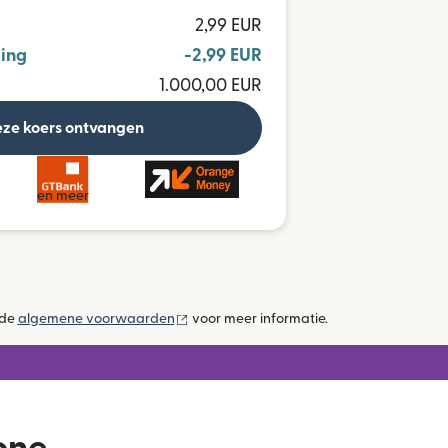
2,99 EUR
ing
-2,99 EUR
1.000,00 EUR
ze koers ontvangen
en meer
(wordt geopend in een nieuw venster)
 de
algemene voorwaarden
voor meer informatie.