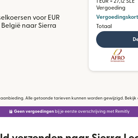
ë
1 EUR = 27,12 SLE
Vergoeding
selkoersen voor EUR
Vergoedingskort
 België naar Sierra
Totaal
De
jke aanbieding. Alle getoonde tarieven kunnen worden gewijzigd. Bekijk
Geen vergoedingen
bij je eerste overschrijving met Remitly