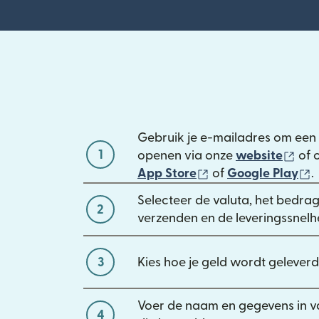
Gebruik je e-mailadres om een 
1
(wo
openen via onze
website
of 
(wordt geopend in 
(
App Store
of
Google Play
.
Selecteer de valuta, het bedrag 
2
verzenden en de leveringssnelh
3
Kies hoe je geld wordt geleverd
Voer de naam en gegevens in v
4