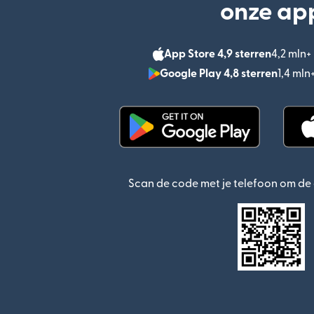
onze ap
App Store 4,9 sterren
4,2 mln
Google Play 4,8 sterren
1,4 ml
(wordt geopend in een n
Scan de code met je telefoon om d