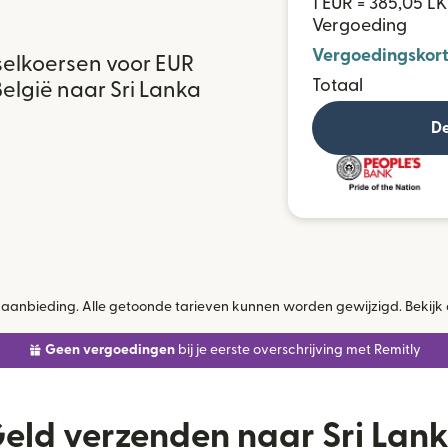
ë
1 EUR = 385,05 L
Vergoeding
Vergoedingskort
selkoersen voor EUR
Totaal
België naar Sri Lanka
De
jke aanbieding. Alle getoonde tarieven kunnen worden gewijzigd. Bekijk
Geen vergoedingen
bij je eerste overschrijving met Remitly
eld verzenden naar Sri Lan