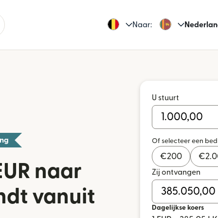
Naar:
Nederlan
U stuurt
ing
Of selecteer een be
€
200
€
2.
EUR naar
Zij ontvangen
ndt vanuit
Dagelijkse koers