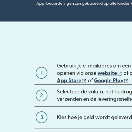
App-beoordelingen zijn gebaseerd op alle landen/r
Gebruik je e-mailadres om een 
1
(wo
openen via onze
website
of 
(wordt geopend in 
(
App Store
of
Google Play
.
Selecteer de valuta, het bedrag 
2
verzenden en de leveringssnelh
3
Kies hoe je geld wordt geleverd