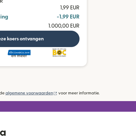
KR
1,99 EUR
ing
-1,99 EUR
1.000,00 EUR
ze koers ontvangen
en meer
(wordt geopend in een nieuw venster)
 de
algemene voorwaarden
voor meer informatie.
ka