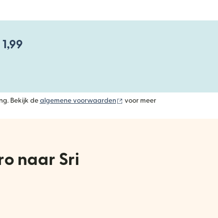
 1,99
(wordt geopend in een nieuw v
ng. Bekijk de
algemene voorwaarden
voor meer
o naar Sri