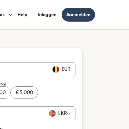
ds
Help
Inloggen
Aanmelden
EUR
drag
000
€
5.000
LKR