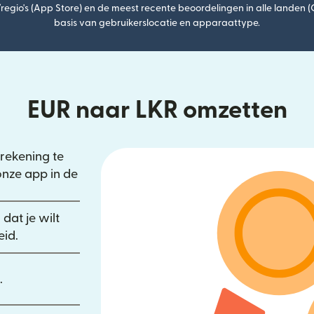
egio's (App Store) en de meest recente beoordelingen in alle landen 
basis van gebruikerslocatie en apparaattype.
EUR naar LKR omzetten
rekening te
rdt geopend in een nieuw venster)
onze app in de
een nieuw venster)
wordt geopend in een nieuw venster)
dat je wilt
eid.
.