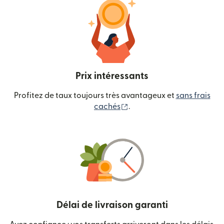
Prix intéressants
Profitez de taux toujours très avantageux et
sans frais
(s'ouvre dans une nouvelle
cachés
.
Délai de livraison garanti