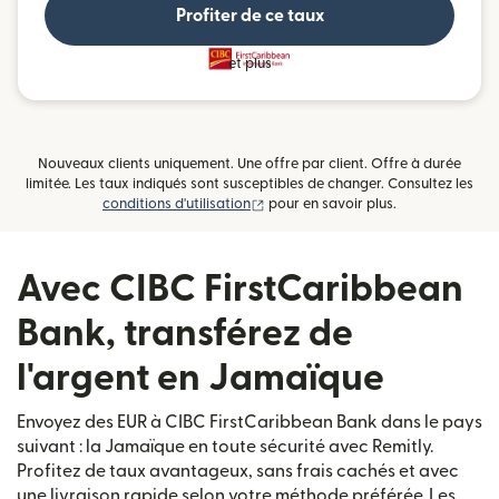
Profiter de ce taux
et plus
Nouveaux clients uniquement. Une offre par client. Offre à durée
limitée. Les taux indiqués sont susceptibles de changer. Consultez les
(s'ouvre dans une nouvelle fenêtre)
conditions d'utilisation
pour en savoir plus.
Avec CIBC FirstCaribbean
Bank, transférez de
l'argent en Jamaïque
Envoyez des EUR à CIBC FirstCaribbean Bank dans le pays
suivant : la Jamaïque en toute sécurité avec Remitly.
Profitez de taux avantageux, sans frais cachés et avec
une livraison rapide selon votre méthode préférée. Les