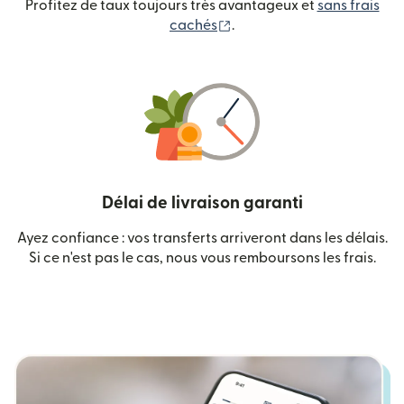
Profitez de taux toujours très avantageux et
sans frais
(s'ouvre dans une nouvelle
cachés
.
Délai de livraison garanti
Ayez confiance : vos transferts arriveront dans les délais.
Si ce n'est pas le cas, nous vous remboursons les frais.