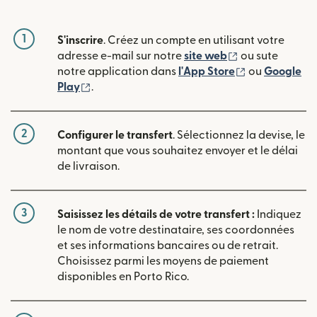
1
S'inscrire
. Créez un compte en utilisant votre
(s'ouvre dans u
adresse e-mail sur notre
site web
ou sute
(s'ouvre dans
notre application dans
l'App Store
ou
Google
(s'ouvre dans une nouvelle fenêtre)
Play
.
2
Configurer le transfert
. Sélectionnez la devise, le
montant que vous souhaitez envoyer et le délai
de livraison.
3
Saisissez les détails de votre transfert :
Indiquez
le nom de votre destinataire, ses coordonnées
et ses informations bancaires ou de retrait.
Choisissez parmi les moyens de paiement
disponibles en Porto Rico.