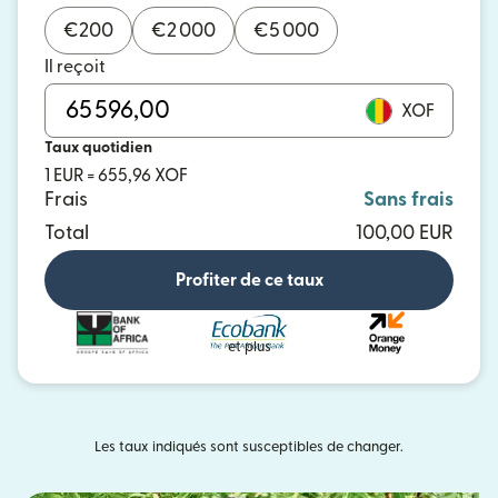
€
200
€
2 000
€
5 000
Il reçoit
XOF
Taux quotidien
1 EUR = 655,96 XOF
Frais
Sans frais
Total
100,00 EUR
Profiter de ce taux
et plus
Les taux indiqués sont susceptibles de changer.