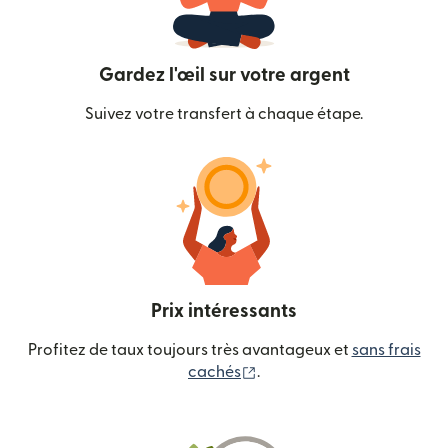
Gardez l'œil sur votre argent
Suivez votre transfert à chaque étape.
Prix intéressants
Profitez de taux toujours très avantageux et
sans frais
(s'ouvre dans une nouvelle
cachés
.