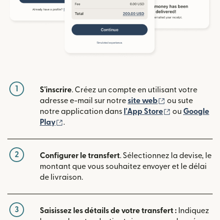
1
S'inscrire
. Créez un compte en utilisant votre
(s'ouvre dans u
adresse e-mail sur notre
site web
ou sute
(s'ouvre dans
notre application dans
l'App Store
ou
Google
(s'ouvre dans une nouvelle fenêtre)
Play
.
2
Configurer le transfert
. Sélectionnez la devise, le
montant que vous souhaitez envoyer et le délai
de livraison.
3
Saisissez les détails de votre transfert :
Indiquez