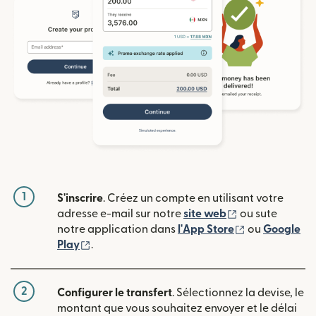
1
S'inscrire
. Créez un compte en utilisant votre
(s'ouvre dans u
adresse e-mail sur notre
site web
ou sute
(s'ouvre dans
notre application dans
l'App Store
ou
Google
(s'ouvre dans une nouvelle fenêtre)
Play
.
2
Configurer le transfert
. Sélectionnez la devise, le
montant que vous souhaitez envoyer et le délai