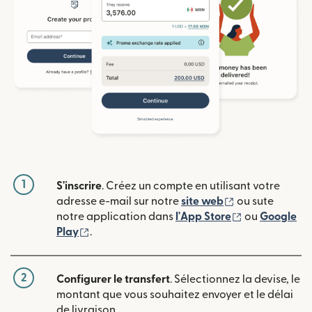
1
S'inscrire
. Créez un compte en utilisant votre
(s'ouvre dans u
adresse e-mail sur notre
site web
ou sute
(s'ouvre dans
notre application dans
l'App Store
ou
Google
(s'ouvre dans une nouvelle fenêtre)
Play
.
2
Configurer le transfert
. Sélectionnez la devise, le
montant que vous souhaitez envoyer et le délai
de livraison.