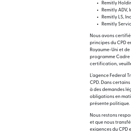
Remitly Holdin
Remitly ADV, I
Remitly LS, Inc
Remitly Servic
Nous avons certif
principes du CPD e
Royaume-Uni et de l
programme Cadre de
certification, veuil
L'agence Federal T
CPD. Dans certains
à des demandes lég
obligations en mati
présente politique.
Nous restons respo
et que nous transf
exigences du CPD en