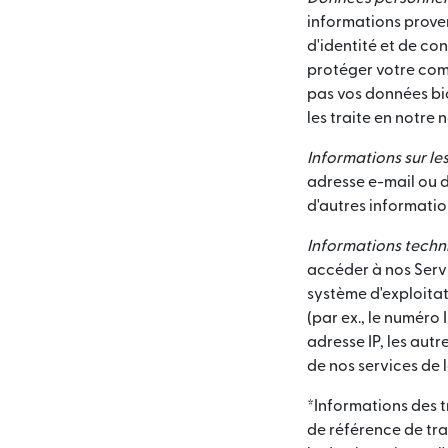
informations proven
d'identité et de con
protéger votre comp
pas vos données bio
les traite en notre 
Informations sur les
adresse e-mail ou d
d'autres informati
Informations techni
accéder à nos Servic
système d'exploitati
(par ex., le numéro
adresse IP, les autr
de nos services de 
*Informations des t
de référence de tran