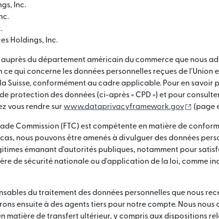
gs, Inc.
nc.
.
es Holdings, Inc.
ié auprès du département américain du commerce que nous a
n ce qui concerne les données personnelles reçues de l'Union
a Suisse, conformément au cadre applicable. Pour en savoir pl
 protection des données (ci-après « CPD ») et pour consulte
(s'ouvr
lez vous rendre sur
www.dataprivacyframework.gov
(page e
rade Commission (FTC) est compétente en matière de conformi
 cas, nous pouvons être amenés à divulguer des données pers
itimes émanant d'autorités publiques, notamment pour satisf
ère de sécurité nationale ou d'application de la loi, comme in
nsables du traitement des données personnelles que nous rec
érons ensuite à des agents tiers pour notre compte. Nous nou
 matière de transfert ultérieur, y compris aux dispositions rel