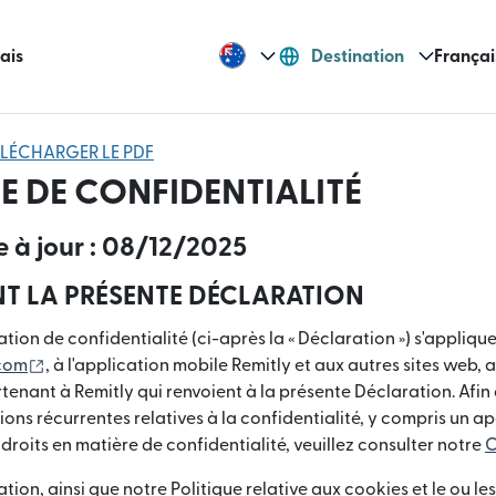
rais
Destination
Françai
ÉLÉCHARGER LE PDF
E DE CONFIDENTIALITÉ
e à jour : 08/12/2025
 LA PRÉSENTE DÉCLARATION
tion de confidentialité (ci-après la « Déclaration ») s'appliqu
(s'ouvre dans une nouvelle fenêtre)
.com
, à l'application mobile Remitly et aux autres sites web, 
ant à Remitly qui renvoient à la présente Déclaration. Afin 
ons récurrentes relatives à la confidentialité, y compris un a
 droits en matière de confidentialité, veuillez consulter notre
C
ion, ainsi que notre Politique relative aux cookies et le ou le