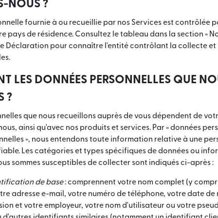
S-NOUS ?
elle fournie à ou recueillie par nos Services est contrôlée par
e pays de résidence. Consultez le tableau dans la section « N
e Déclaration pour connaître l'entité contrôlant la collecte et l
es.
NT LES DONNÉES PERSONNELLES QUE N
 ?
nelles que nous recueillons auprès de vous dépendent de vo
ous, ainsi qu'avec nos produits et services. Par « données pers
nnelles », nous entendons toute information relative à une pe
ifiable. Les catégories et types spécifiques de données ou inf
us sommes susceptibles de collecter sont indiqués ci-après :
tification de base
: comprennent votre nom complet (y compris 
tre adresse e-mail, votre numéro de téléphone, votre date de 
sion et votre employeur, votre nom d'utilisateur ou votre pseu
 d'autres identifiants similaires (notamment un identifiant cl