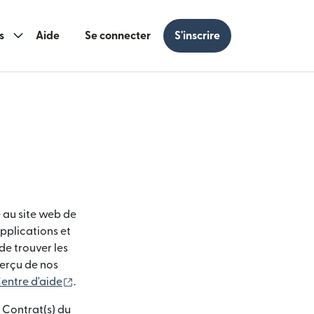
s
Aide
Se connecter
S'inscrire
e au site web de
applications et
de trouver les
perçu de nos
(s'ouvre dans une nouvelle fenêtre)
entre d'aide
.
s Contrat(s) du