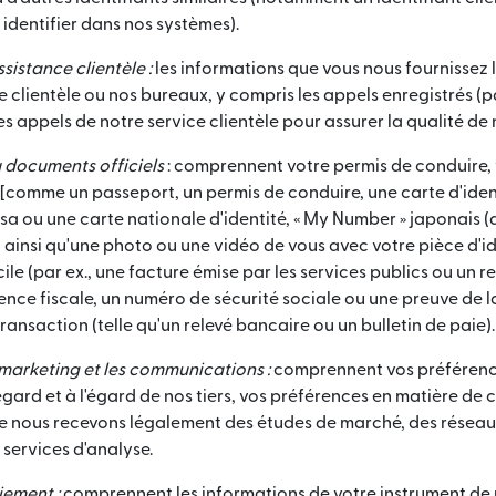
 identifier dans nos systèmes).
ssistance clientèle :
les informations que vous nous fournissez 
e clientèle ou nos bureaux, y compris les appels enregistrés (
s appels de notre service clientèle pour assurer la qualité de 
u documents officiels
: comprennent votre permis de conduire, 
e [comme un passeport, un permis de conduire, une carte d'ident
 visa ou une carte nationale d'identité, « My Number » japonais
], ainsi qu'une photo ou une vidéo de vous avec votre pièce d'id
cile (par ex., une facture émise par les services publics ou un 
nce fiscale, un numéro de sécurité sociale ou une preuve de l
ransaction (telle qu'un relevé bancaire ou un bulletin de paie).
 marketing et les communications :
comprennent vos préférenc
gard et à l'égard de nos tiers, vos préférences en matière de
ue nous recevons légalement des études de marché, des réseaux
 services d'analyse.
iement :
comprennent les informations de votre instrument de