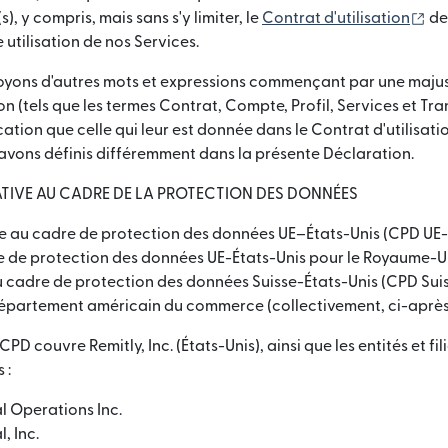
(s'
), y compris, mais sans s'y limiter, le
Contrat d'utilisation
de
 utilisation de nos Services.
yons d'autres mots et expressions commençant par une majus
n (tels que les termes Contrat, Compte, Profil, Services et Tra
cation que celle qui leur est donnée dans le Contrat d'utilisati
 avons définis différemment dans la présente Déclaration.
TIVE AU CADRE DE LA PROTECTION DES DONNÉES
e au cadre de protection des données UE–États-Unis (CPD UE-É
re de protection des données UE-États-Unis pour le Royaume-U
 cadre de protection des données Suisse-États-Unis (CPD Suiss
département américain du commerce (collectivement, ci-après l
CPD couvre Remitly, Inc. (États-Unis), ainsi que les entités et fi
 :
l Operations Inc.
, Inc.