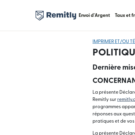
Envoi d'Argent
Taux et f
IMPRIMER ET/OU T
POLITIQU
Dernière mis
CONCERNANT
La présente Déclara
Remitly sur
remitly
programmes apparten
réponses aux questi
pratiques et de vos
La présente Déclarat