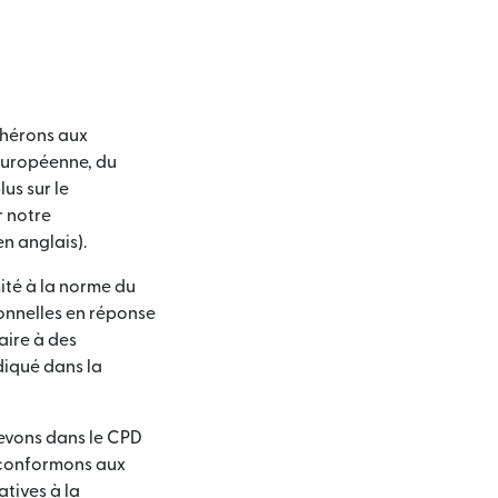
dhérons aux
 européenne, du
us sur le
r notre
e dans une nouvelle fenêtre)
n anglais).
té à la norme du
onnelles en réponse
aire à des
diqué dans la
evons dans le CPD
s conformons aux
atives à la