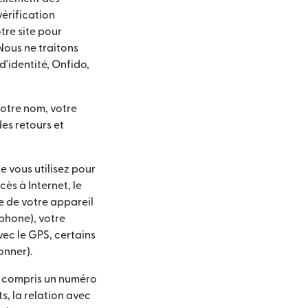
vérification
tre site pour
Nous ne traitons
d'identité, Onfido,
tre nom, votre
es retours et
e vous utilisez pour
ès à Internet, le
ue de votre appareil
éphone), votre
avec le GPS, certains
onner).
(y compris un numéro
s, la relation avec