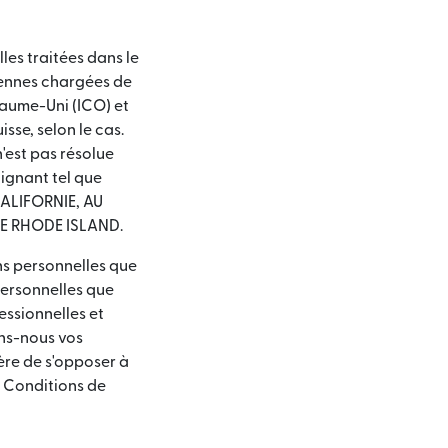
les traitées dans le
éennes chargées de
yaume-Uni (ICO) et
sse, selon le cas.
'est pas résolue
aignant tel que
CALIFORNIE, AU
E RHODE ISLAND.
ons personnelles que
personnelles que
essionnelles et
ons-nous vos
ère de s'opposer à
« Conditions de