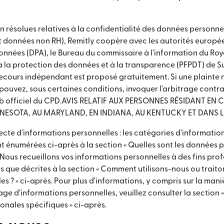
on résolues relatives à la confidentialité des données personnel
 données non RH), Remitly coopère avec les autorités europ
onnées (DPA), le Bureau du commissaire à l'information du Ro
à la protection des données et à la transparence (PFPDT) de Sui
cours indépendant est proposé gratuitement. Si une plainte n
 pouvez, sous certaines conditions, invoquer l'arbitrage contr
 web officiel du CPD.AVIS RELATIF AUX PERSONNES RÉSIDANT EN 
NESOTA, AU MARYLAND, EN INDIANA, AU KENTUCKY ET DANS L
llecte d'informations personnelles : les catégories d'informati
t énumérées ci-après à la section « Quelles sont les données 
. Nous recueillons vos informations personnelles à des fins prof
s que décrites à la section « Comment utilisons-nous ou trait
s ? » ci-après. Pour plus d'informations, y compris sur la mani
age d'informations personnelles, veuillez consulter la section 
ionales spécifiques » ci-après.