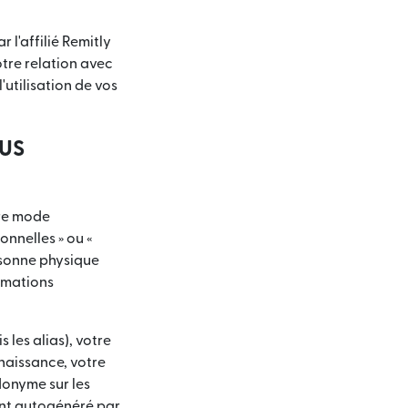
 l'affilié Remitly
otre relation avec
'utilisation de vos
OUS
tre mode
onnelles » ou «
rsonne physique
ormations
les alias), votre
naissance, votre
donyme sur les
ient autogénéré par