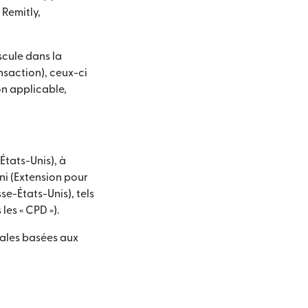
ouvre dans une nouvelle fenêtre)
 Remitly,
cule dans la
nsaction), ceux-ci
on applicable,
tats-Unis), à
ni (Extension pour
e-États-Unis), tels
es « CPD »).
liales basées aux