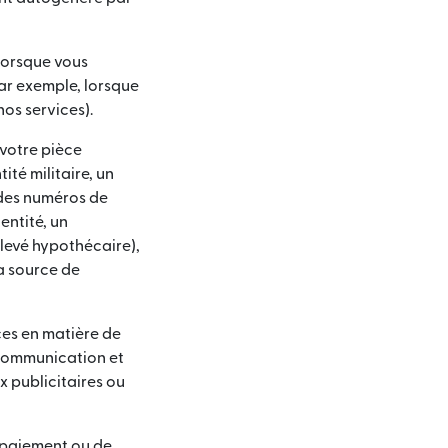
lorsque vous
par exemple, lorsque
nos services).
votre pièce
ité militaire, un
 (des numéros de
entité, un
relevé hypothécaire),
a source de
es en matière de
 communication et
 publicitaires ou
 paiement ou de