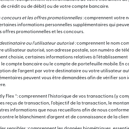
de crédit ou de débit) ou de votre compte bancaire.
s concours et les offres promotionnelles
: comprennent votre n
ertaines informations personnelles supplémentaires qui peuve
 offres promotionnelles et les concours.
destinataire ou l'utilisateur autorisé :
comprennent le nom comp
re utilisateur autorisé, son adresse postale, son numéro de tél
t choisie, certaines informations relatives à l'établissemen
ue le compte bancaire ou le compte de portefeuille mobile. En ca
tion de l'argent par votre destinataire ou votre utilisateur au
émentaires peuvent vous être demandées afin de vérifier son i
ère.
ly Flex *: comprennent l'historique de vos transactions (y co
les reçus de transaction, l'objectif de la transaction, le mont
utres informations que nous recueillons afin de nous conforme
 contre le blanchiment d'argent et de connaissance de la client
s sensibles :
comprennent les données biométriques, essenti