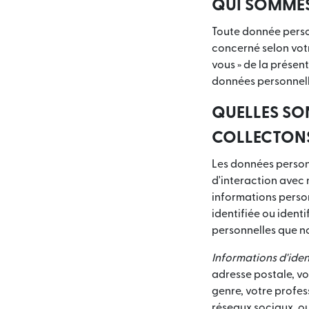
QUI SOMME
Toute donnée personn
concerné selon votr
vous » de la présent
données personnell
QUELLES SO
COLLECTONS
Les données person
d'interaction avec n
informations perso
identifiée ou ident
personnelles que no
Informations d'iden
adresse postale, vo
genre, votre profes
réseaux sociaux, ou