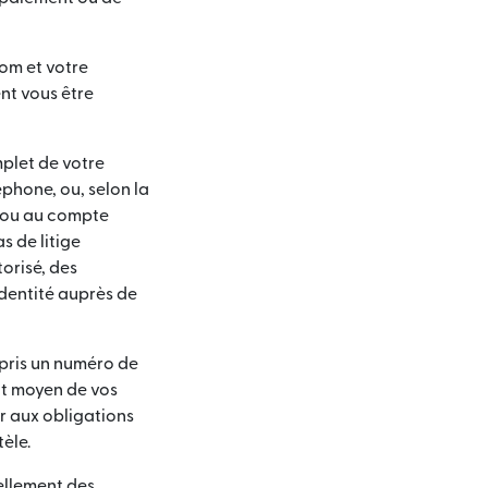
om et votre
nt vous être
let de votre
éphone, ou, selon la
t ou au compte
s de litige
torisé, des
dentité auprès de
mpris un numéro de
ant moyen de vos
r aux obligations
èle.
ellement des