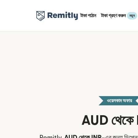
টাকা পাঠান
টাকা গ্রহণ করুন
নতুন
ওয়েলকাম অফার
AUD থেকে
Remitly,
AUD থেকে INR
-এর জন্য ডিপেনড