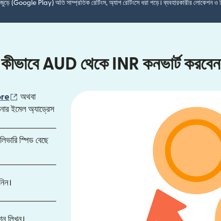
শ জুড়ে (Google Play) অতি সাম্প্রতিক রেটিংস, অ্যাপ রেটিংসে ধরা পড়ে। ব্যবহারকারীর লোকেশন ও 
কীভাবে AUD থেকে INR কনভার্ট করবেন
)
(নতুন উইন্ডোতে খুলবে)
ore
অথবা
ার ইমেল অ্যাড্রেস
লিভারি স্পিড বেছে
নিন।
শন লিখুন।