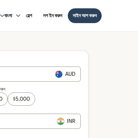
বাংলা
হেল্প
লগ ইন করুন
সাইন আপ করুন
AUD
করুন
0
$
5,000
INR