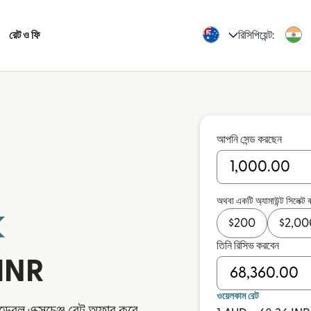
রেট ও ফি
রিসিপিয়েন্ট:
আপনি সেন্ড করছেন
অথবা একটি অ্যামাউন্ট সিলেক্ট 
$
200
$
2,00
তিনি রিসিভ করবেন
 INR
ওয়েলকাম রেট
েবল এক্সচেঞ্জ রেট অফার করে