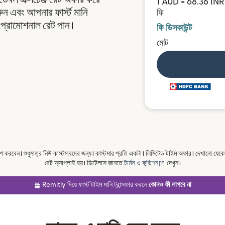
1 AUD = 68.36 INR
এবং আপনার ফার্স্ট মানি
ফি
্রোমোশনাল রেট পান।
ফি ডিসকাউন্ট
মোট
বেন। শুধুমাত্র নিউ কাস্টমারদের জন্য। কাস্টমার প্রতি একটা। লিমিটেড টাইম অফার। দেখানো যেকো
(নতুন উইন্ডোতে খুলবে)
রেট অ্যাপ্লাই হয়। ডিটেলসে জানতে
টার্মস ও কন্ডিশন
দেখুন।
Remitly দিয়ে ফার্স্ট টাইম মানি ট্রান্সফার করলে
কোনও ফী লাগবে না