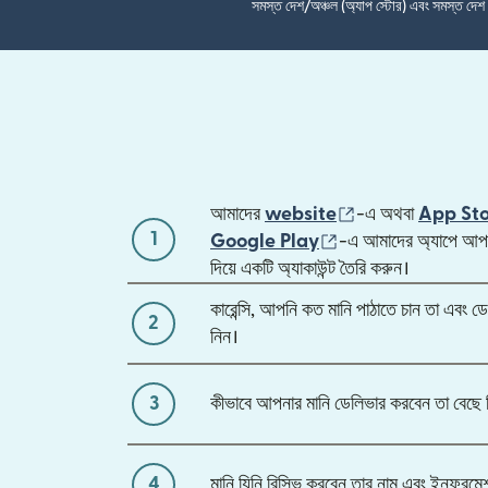
সমস্ত দেশ/অঞ্চল (অ্যাপ স্টোর) এবং সমস্ত দে
(নতুন উইন্ডোতে খুলবে
আমাদের
website
-এ অথবা
App St
1
(নতুন উইন্ডোতে খুলবে)
Google Play
-এ আমাদের অ্যাপে আপন
দিয়ে একটি অ্যাকাউন্ট তৈরি করুন।
কারেন্সি, আপনি কত মানি পাঠাতে চান তা এবং ডে
2
নিন।
3
কীভাবে আপনার মানি ডেলিভার করবেন তা বেছে 
4
মানি যিনি রিসিভ করবেন তার নাম এবং ইনফরমে