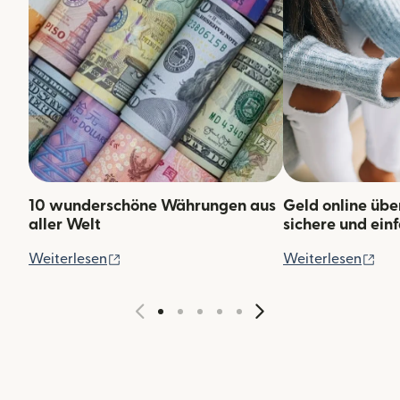
10 wunderschöne Währungen aus
Geld online übe
aller Welt
sichere und ei
(wird in einem neuen Fenster geöffnet)
(wi
Weiterlesen
Weiterlesen