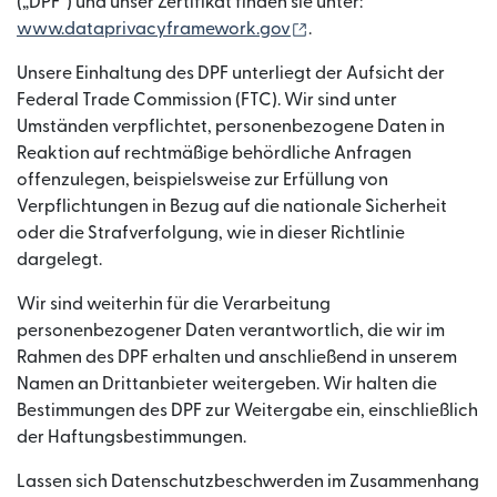
(„DPF“) und unser Zertifikat finden sie unter:
(wird in einem neuen Fe
www.dataprivacyframework.gov
.
Unsere Einhaltung des DPF unterliegt der Aufsicht der
Federal Trade Commission (FTC). Wir sind unter
Umständen verpflichtet, personenbezogene Daten in
Reaktion auf rechtmäßige behördliche Anfragen
offenzulegen, beispielsweise zur Erfüllung von
Verpflichtungen in Bezug auf die nationale Sicherheit
oder die Strafverfolgung, wie in dieser Richtlinie
dargelegt.
Wir sind weiterhin für die Verarbeitung
personenbezogener Daten verantwortlich, die wir im
Rahmen des DPF erhalten und anschließend in unserem
Namen an Drittanbieter weitergeben. Wir halten die
Bestimmungen des DPF zur Weitergabe ein, einschließlich
der Haftungsbestimmungen.
Lassen sich Datenschutzbeschwerden im Zusammenhang