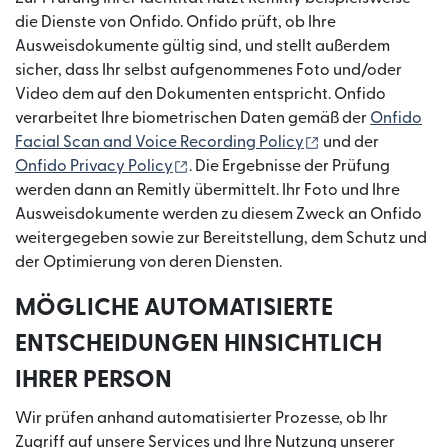
die Dienste von Onfido. Onfido prüft, ob Ihre
Ausweisdokumente gültig sind, und stellt außerdem
sicher, dass Ihr selbst aufgenommenes Foto und/oder
Video dem auf den Dokumenten entspricht. Onfido
verarbeitet Ihre biometrischen Daten gemäß der
Onfido
(wird in einem ne
Facial Scan and Voice Recording Policy
und der
(wird in einem neuen Fenster geöffn
Onfido Privacy Policy
. Die Ergebnisse der Prüfung
werden dann an Remitly übermittelt. Ihr Foto und Ihre
Ausweisdokumente werden zu diesem Zweck an Onfido
weitergegeben sowie zur Bereitstellung, dem Schutz und
der Optimierung von deren Diensten.
MÖGLICHE AUTOMATISIERTE
ENTSCHEIDUNGEN HINSICHTLICH
IHRER PERSON
Wir prüfen anhand automatisierter Prozesse, ob Ihr
Zugriff auf unsere Services und Ihre Nutzung unserer