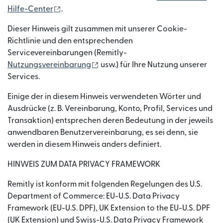
(wird in einem neuen Fenster geöffnet)
Hilfe-Center
.
Dieser Hinweis gilt zusammen mit unserer Cookie-
Richtlinie und den entsprechenden
Servicevereinbarungen (Remitly-
(wird in einem neuen Fenster geöf
Nutzungsvereinbarung
usw.) für Ihre Nutzung unserer
Services.
Einige der in diesem Hinweis verwendeten Wörter und
Ausdrücke (z. B. Vereinbarung, Konto, Profil, Services und
Transaktion) entsprechen deren Bedeutung in der jeweils
anwendbaren Benutzervereinbarung, es sei denn, sie
werden in diesem Hinweis anders definiert.
HINWEIS ZUM DATA PRIVACY FRAMEWORK
Remitly ist konform mit folgenden Regelungen des U.S.
Department of Commerce: EU-U.S. Data Privacy
Framework (EU-U.S. DPF), UK Extension to the EU-U.S. DPF
(UK Extension) und Swiss-U.S. Data Privacy Framework