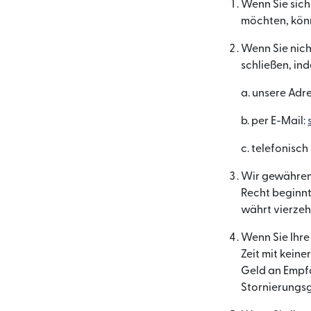
Wenn Sie sich
möchten, könn
Wenn Sie nicht
schließen, in
a. unsere Adre
b. per E-Mail:
c. telefonisch
Wir gewähren 
Recht beginn
währt vierzehn
Wenn Sie Ihre
Zeit mit kein
Geld an Empfä
Stornierungs