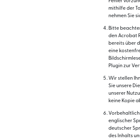
Fehler vorzun
mithilfe der 
nehmen Sie si
Bitte beachte
den Acrobat Re
bereits über d
eine kostenfr
Bildschirmles
Plugin zur Ve
Wir stellen I
Sie unsere Die
unserer Nutzu
keine Kopie 
Vorbehaltlich
englischer Sp
deutscher Spr
des Inhalts un