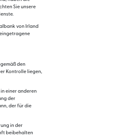
chten Sie unsere
enste.
albank von Irland
r eingetragene
en gemäß den
r Kontrolle liegen,
 in einer anderen
ung der
n, der für die
ung in der
nft beibehalten