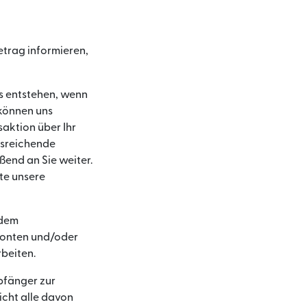
etrag informieren,
ns entstehen, wenn
 können uns
aktion über Ihr
usreichende
ßend an Sie weiter.
tte unsere
 dem
kkonten und/oder
rbeiten.
mpfänger zur
icht alle davon