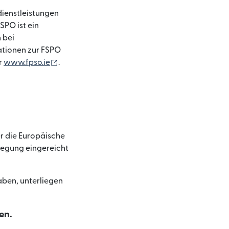
dienstleistungen
SPO ist ein
 bei
mationen zur FSPO
(wird in einem neuen Fenster geöffnet)
r
www.fpso.ie
.
er die Europäische
neuen Fenster geöffnet)
ilegung eingereicht
aben, unterliegen
en.