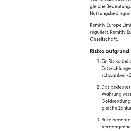
gleiche Bedeutung,
Nutzungsbedingunge
Remitly Europe Lim
reguliert. Remitly 
Gesellschaft.
Risiko aufgrun
Ein Risiko be
Entwicklungen
schwanken kö
Das bedeutet,
Währung vorzu
Geldsendung a
gleiche Zahlu
Bitte beachte
Vergangenheit