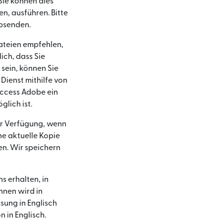
Sie können dies
n, ausführen. Bitte
absenden.
Dateien empfehlen,
ich, dass Sie
 sein, können Sie
Dienst mithilfe von
Access Adobe ein
lich ist.
ur Verfügung, wenn
ne aktuelle Kopie
n. Wir speichern
s erhalten, in
hnen wird in
sung in Englisch
n in Englisch.