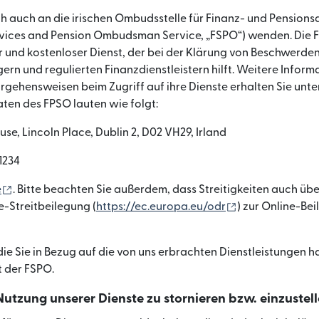
ch auch an die irischen Ombudsstelle für Finanz- und Pensions
rvices and Pension Ombudsman Service, „FSPO“) wenden. Die F
und kostenloser Dienst, der bei der Klärung von Beschwerden
ern und regulierten Finanzdienstleistern hilft. Weitere Infor
rgehensweisen beim Zugriff auf ihre Dienste erhalten Sie unte
ten des FPSO lauten wie folgt:
use, Lincoln Place, Dublin 2, D02 VH29, Irland
1234
(wird in einem neuen Fenster geöffnet)
e
. Bitte beachten Sie außerdem, dass Streitigkeiten auch üb
(wird in einem 
e-Streitbeilegung (
https://ec.europa.eu/odr
) zur Online-Be
ie Sie in Bezug auf die von uns erbrachten Dienstleistungen h
t der FSPO.
 Nutzung unserer Dienste zu stornieren bzw. einzustell