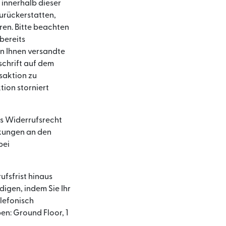
 innerhalb dieser
zurückerstatten,
ren. Bitte beachten
 bereits
on Ihnen versandte
schrift auf dem
saktion zu
tion storniert
es Widerrufsrecht
nkungen an den
bei
ufsfrist hinaus
igen, indem Sie Ihr
 neuen Fenster geöffnet)
lefonisch
en: Ground Floor, 1