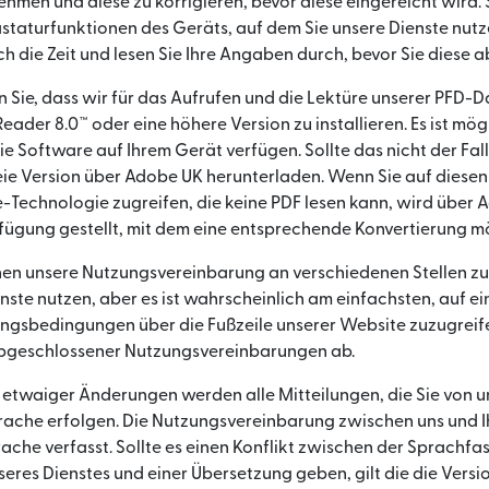
ehmen und diese zu korrigieren, bevor diese eingereicht wird. 
Tastaturfunktionen des Geräts, auf dem Sie unsere Dienste nutze
ch die Zeit und lesen Sie Ihre Angaben durch, bevor Sie diese 
n Sie, dass wir für das Aufrufen und die Lektüre unserer PFD-
ader 8.0™ oder eine höhere Version zu installieren. Es ist mögl
ie Software auf Ihrem Gerät verfügen. Sollte das nicht der Fall
eie Version über Adobe UK herunterladen. Wenn Sie auf diesen 
e-Technologie zugreifen, die keine PDF lesen kann, wird über 
rfügung gestellt, mit dem eine entsprechende Konvertierung mög
hnen unsere Nutzungsvereinbarung an verschiedenen Stellen z
nste nutzen, aber es ist wahrscheinlich am einfachsten, auf ei
ngsbedingungen über die Fußzeile unserer Website zuzugreife
abgeschlossener Nutzungsvereinbarungen ab.
 etwaiger Änderungen werden alle Mitteilungen, die Sie von un
rache erfolgen. Die Nutzungsvereinbarung zwischen uns und I
ache verfasst. Sollte es einen Konflikt zwischen der Sprachfas
seres Dienstes und einer Übersetzung geben, gilt die die Versio