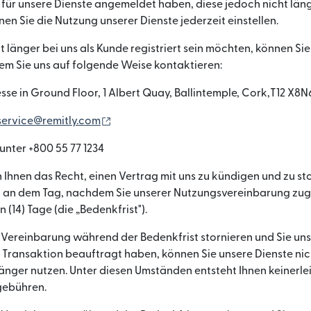
 für unsere Dienste angemeldet haben, diese jedoch nicht län
en Sie die Nutzung unserer Dienste jederzeit einstellen.
 länger bei uns als Kunde registriert sein möchten, können Sie I
dem Sie uns auf folgende Weise kontaktieren:
sse in Ground Floor, 1 Albert Quay, Ballintemple, Cork,T12 X8N6
(wird in einem neuen Fenster geöffnet)
service@remitly.com
 unter +800 55 77 1234
Ihnen das Recht, einen Vertrag mit uns zu kündigen und zu sto
t an dem Tag, nachdem Sie unserer Nutzungsvereinbarung zu
 (14) Tage (die „Bedenkfrist").
 Vereinbarung während der Bedenkfrist stornieren und Sie uns
er Transaktion beauftragt haben, können Sie unsere Dienste n
nger nutzen. Unter diesen Umständen entsteht Ihnen keinerle
gebühren.