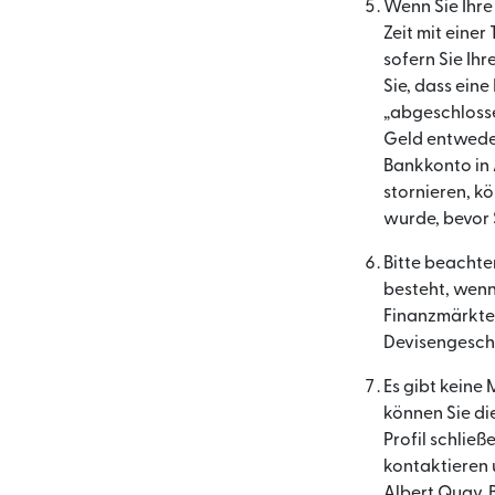
Wenn Sie Ihre
Zeit mit eine
sofern Sie Ih
Sie, dass eine
„abgeschlosse
Geld entweder
Bankkonto in 
stornieren, kö
wurde, bevor 
Bitte beachte
besteht, wenn
Finanzmärkten
Devisengeschäf
Es gibt keine
können Sie di
Profil schließ
kontaktieren 
Albert Quay, B