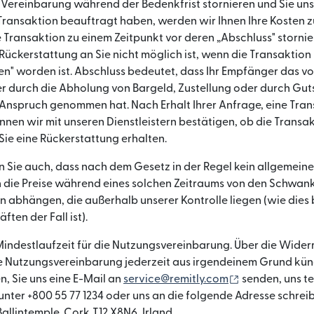
 Vereinbarung während der Bedenkfrist stornieren und Sie uns
r Transaktion beauftragt haben, werden wir Ihnen Ihre Kosten 
re Transaktion zu einem Zeitpunkt vor deren „Abschluss" stornie
 Rückerstattung an Sie nicht möglich ist, wenn die Transaktion
n" worden ist. Abschluss bedeutet, dass Ihr Empfänger das v
 durch die Abholung von Bargeld, Zustellung oder durch Gut
Anspruch genommen hat. Nach Erhalt Ihrer Anfrage, eine Tran
nnen wir mit unseren Dienstleistern bestätigen, ob die Transak
Sie eine Rückerstattung erhalten.
n Sie auch, dass nach dem Gesetz in der Regel kein allgemein
 die Preise während eines solchen Zeitraums von den Schwa
 abhängen, die außerhalb unserer Kontrolle liegen (wie dies 
ten der Fall ist).
 Mindestlaufzeit für die Nutzungsvereinbarung. Über die Widerr
e Nutzungsvereinbarung jederzeit aus irgendeinem Grund künd
(wird in einem
en, Sie uns eine E-Mail an
service@remitly.com
senden, uns te
unter +800 55 77 1234 oder uns an die folgende Adresse schreib
allintemple, Cork,T12 X8N6, Irland.