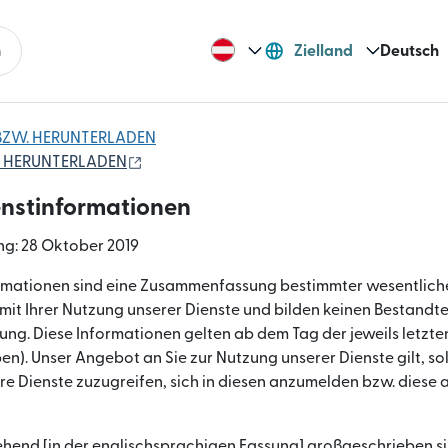
n
Zielland
Deutsch
BZW. HERUNTERLADEN
(wird in einem neuen Fenster geöffnet)
. HERUNTERLADEN
enstinformationen
ng: 28 Oktober 2019
ormationen sind eine Zusammenfassung bestimmter wesentlich
t Ihrer Nutzung unserer Dienste und bilden keinen Bestandtei
ng. Diese Informationen gelten ab dem Tag der jeweils letzte
n). Unser Angebot an Sie zur Nutzung unserer Dienste gilt, s
re Dienste zuzugreifen, sich in diesen anzumelden bzw. diese 
ehend [in der englischsprachigen Fassung] großgeschrieben si