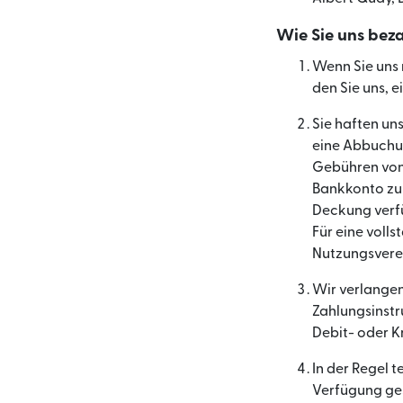
Wie Sie uns bez
Wenn Sie uns 
den Sie uns, 
Sie haften un
eine Abbuchun
Gebühren von 
Bankkonto zu 
Deckung verfü
Für eine voll
Nutzungsvere
Wir verlangen
Zahlungsinstru
Debit- oder K
In der Regel t
Verfügung ges