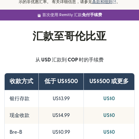
（在新窗口
示的非优惠汇率。 有关详细信息，请参见
条款和细则
。
首次使用 Remitly 汇款
免付手续费
汇款至哥伦比亚
从
USD
汇款到
COP
时的手续费
收款方式
低于 US$500
US$500 或更多
银行存款
US$3.99
US$0
现金收款
US$4.99
US$0
Bre-B
US$0.99
US$0