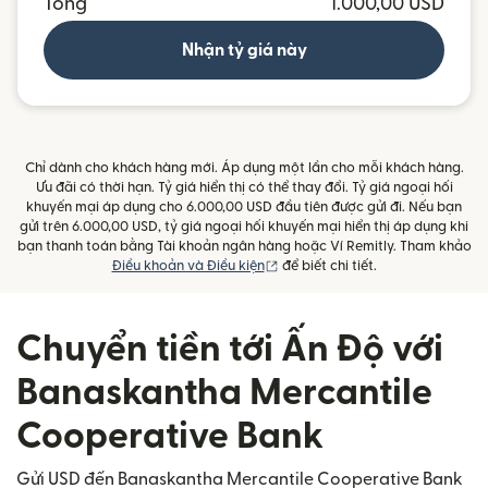
Tổng
1.000,00 USD
Nhận tỷ giá này
Chỉ dành cho khách hàng mới. Áp dụng một lần cho mỗi khách hàng.
Ưu đãi có thời hạn. Tỷ giá hiển thị có thể thay đổi. Tỷ giá ngoại hối
khuyến mại áp dụng cho 6.000,00 USD đầu tiên được gửi đi. Nếu bạn
gửi trên 6.000,00 USD, tỷ giá ngoại hối khuyến mại hiển thị áp dụng khi
bạn thanh toán bằng Tài khoản ngân hàng hoặc Ví Remitly. Tham khảo
(mở trong cửa sổ mới)
Điều khoản và Điều kiện
để biết chi tiết.
Chuyển tiền tới Ấn Độ với
Banaskantha Mercantile
Cooperative Bank
Gửi USD đến Banaskantha Mercantile Cooperative Bank