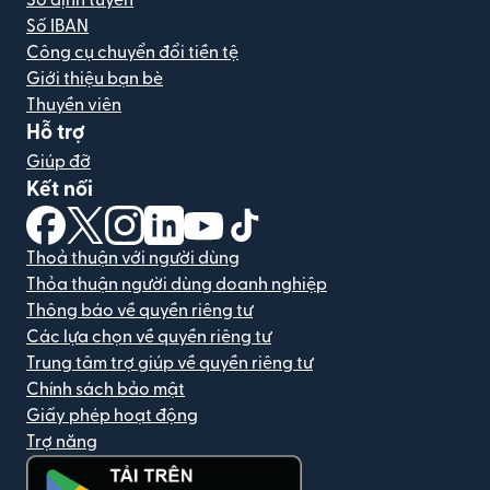
Số định tuyến
Số IBAN
Công cụ chuyển đổi tiền tệ
Giới thiệu bạn bè
Thuyền viên
Hỗ trợ
Giúp đỡ
Kết nối
(mở trong cửa sổ mới)
(mở trong cửa sổ mới)
(mở trong cửa sổ mới)
(mở trong cửa sổ mới)
(mở trong cửa sổ mới)
(mở trong cửa sổ mới)
Thoả thuận với người dùng
Thỏa thuận người dùng doanh nghiệp
Thông báo về quyền riêng tư
Các lựa chọn về quyền riêng tư
Trung tâm trợ giúp về quyền riêng tư
Chính sách bảo mật
Giấy phép hoạt động
Trợ năng