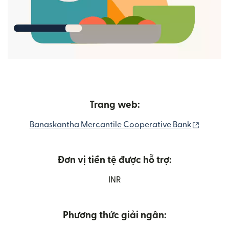
Trang web:
(mở tro
Banaskantha Mercantile Cooperative Bank
Đơn vị tiền tệ được hỗ trợ:
INR
Phương thức giải ngân: