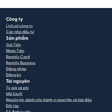
Công ty
Lịch sử công ty
Các nhà đầu tư
Sản phẩm
Gửi Tiền
Nhận Tiền
Remitly Card
Remitly Business
Đăng nhập
Đăng ký
Tài nguyên
Tỷ giá và phí
Mã Swift
Nguồn lực dành cho hành vi gian lận và lừa đảo
Đối tác