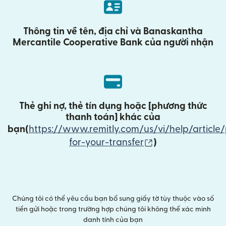
Thông tin về tên, địa chỉ và Banaskantha
Mercantile Cooperative Bank của người nhận
Thẻ ghi nợ, thẻ tín dụng hoặc [
phương thức
thanh toán
] khác của
bạn(
https://www.remitly.com/us/vi/help/article
(mở trong cửa sổ
for-your-transfer
)
Chúng tôi có thể yêu cầu bạn bổ sung giấy tờ tùy thuộc vào số
tiền gửi hoặc trong trường hợp chúng tôi không thể xác minh
danh tính của bạn