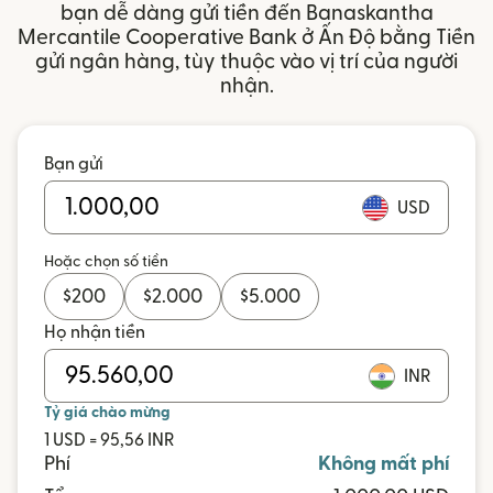
bạn dễ dàng gửi tiền đến Banaskantha
Mercantile Cooperative Bank ở Ấn Độ bằng Tiền
gửi ngân hàng, tùy thuộc vào vị trí của người
nhận.
Bạn gửi
USD
Hoặc chọn số tiền
$
200
$
2.000
$
5.000
Họ nhận tiền
INR
Tỷ giá chào mừng
1 USD = 95,56 INR
Phí
Không mất phí