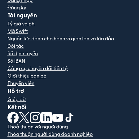
Đăng nhập
Đăng ký
Tài nguyên
Tỷ giá và phí
Mã Swift
Nguồn lực dành cho hành vi gian lận và lừa đảo
Đối tác
Số định tuyến
Số IBAN
Công cụ chuyển đổi tiền tệ
Giới thiệu bạn bè
Thuyền viên
Hỗ trợ
Giúp đỡ
Kết nối
(mở trong cửa sổ mới)
(mở trong cửa sổ mới)
(mở trong cửa sổ mới)
(mở trong cửa sổ mới)
(mở trong cửa sổ mới)
(mở trong cửa sổ mới)
Thoả thuận với người dùng
Thỏa thuận người dùng doanh nghiệp