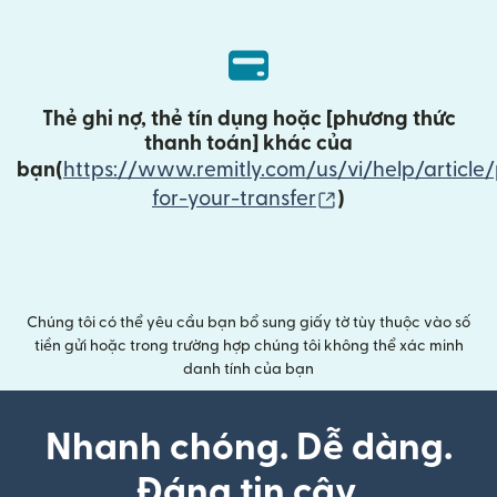
Thẻ ghi nợ, thẻ tín dụng hoặc [
phương thức
thanh toán
] khác của
bạn(
https://www.remitly.com/us/vi/help/article
(mở trong cửa sổ
for-your-transfer
)
Chúng tôi có thể yêu cầu bạn bổ sung giấy tờ tùy thuộc vào số
tiền gửi hoặc trong trường hợp chúng tôi không thể xác minh
danh tính của bạn
Nhanh chóng. Dễ dàng.
Đáng tin cậy.