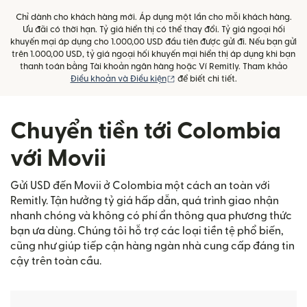
Chỉ dành cho khách hàng mới. Áp dụng một lần cho mỗi khách hàng.
Ưu đãi có thời hạn. Tỷ giá hiển thị có thể thay đổi. Tỷ giá ngoại hối
khuyến mại áp dụng cho 1.000,00 USD đầu tiên được gửi đi. Nếu bạn gửi
trên 1.000,00 USD, tỷ giá ngoại hối khuyến mại hiển thị áp dụng khi bạn
thanh toán bằng Tài khoản ngân hàng hoặc Ví Remitly. Tham khảo
(mở trong cửa sổ mới)
Điều khoản và Điều kiện
để biết chi tiết.
Chuyển tiền tới Colombia
với Movii
Gửi USD đến Movii ở Colombia một cách an toàn với
Remitly. Tận hưởng tỷ giá hấp dẫn, quá trình giao nhận
nhanh chóng và không có phí ẩn thông qua phương thức
bạn ưa dùng. Chúng tôi hỗ trợ các loại tiền tệ phổ biến,
cũng như giúp tiếp cận hàng ngàn nhà cung cấp đáng tin
cậy trên toàn cầu.