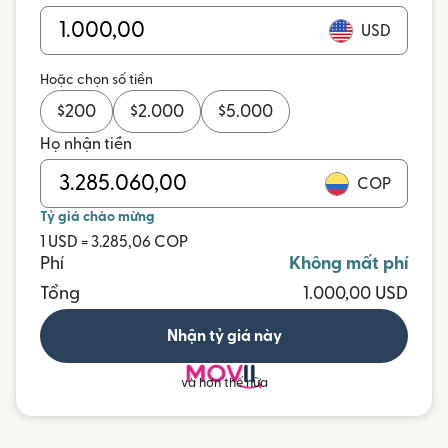
USD
Hoặc chọn số tiền
$
200
$
2.000
$
5.000
Họ nhận tiền
COP
Tỷ giá chào mừng
1 USD = 3.285,06 COP
Phí
Không mất phí
Tổng
1.000,00 USD
Nhận tỷ giá này
và hơn thế nữa