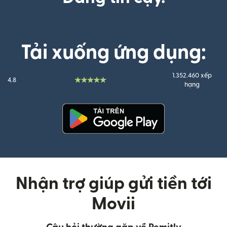
Tải xuống ứng dụng:
1.352.460 xếp
4.8
hạng
(mở trong cửa sổ mới)
Nhận trợ giúp gửi tiền tới
Movii