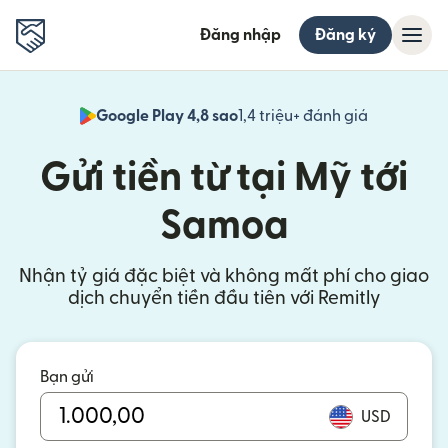
Đăng nhập
Đăng ký
Google Play 4,8 sao
1,4 triệu+ đánh giá
(mở trong 
Gửi tiền từ tại Mỹ tới
Samoa
Nhận tỷ giá đặc biệt và không mất phí cho giao
dịch chuyển tiền đầu tiên với Remitly
Bạn gửi
USD