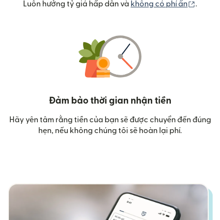
(mở tr
Luôn hưởng tỷ giá hấp dẫn và
không có phí ẩn
.
Đảm bảo thời gian nhận tiền
Hãy yên tâm rằng tiền của bạn sẽ được chuyển đến đúng
hẹn, nếu không chúng tôi sẽ hoàn lại phí.