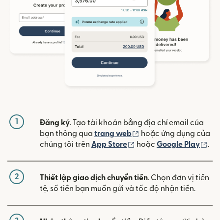
1
Đăng ký
. Tạo tài khoản bằng địa chỉ email của
(mở trong cửa sổ mới)
bạn thông qua
trang web
hoặc ứng dụng của
(mở trong cửa sổ mới)
(mở
chúng tôi trên
App Store
hoặc
Google Play
.
2
Thiết lập giao dịch chuyển tiền
. Chọn đơn vị tiền
tệ, số tiền bạn muốn gửi và tốc độ nhận tiền.