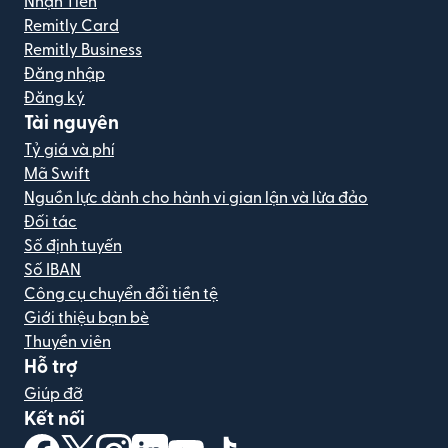
Nhận Tiền
Remitly Card
Remitly Business
Đăng nhập
Đăng ký
Tài nguyên
Tỷ giá và phí
Mã Swift
Nguồn lực dành cho hành vi gian lận và lừa đảo
Đối tác
Số định tuyến
Số IBAN
Công cụ chuyển đổi tiền tệ
Giới thiệu bạn bè
Thuyền viên
Hỗ trợ
Giúp đỡ
Kết nối
(mở trong cửa sổ mới)
(mở trong cửa sổ mới)
(mở trong cửa sổ mới)
(mở trong cửa sổ mới)
(mở trong cửa sổ mới)
(mở trong cửa sổ mới)