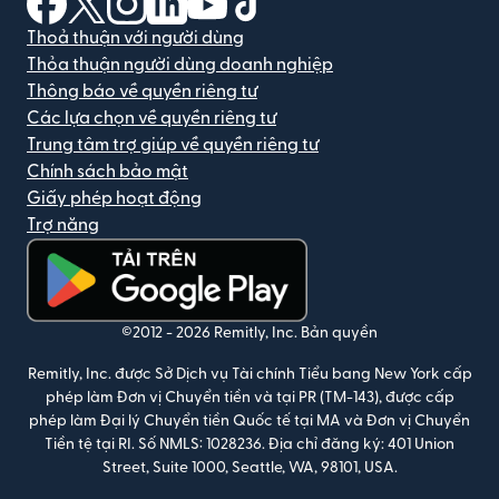
Thoả thuận với người dùng
Thỏa thuận người dùng doanh nghiệp
Thông báo về quyền riêng tư
Các lựa chọn về quyền riêng tư
Trung tâm trợ giúp về quyền riêng tư
Chính sách bảo mật
Giấy phép hoạt động
Trợ năng
(mở trong cửa sổ mới)
©2012 -
2026
Remitly, Inc.
Bản quyền
Remitly, Inc. được Sở Dịch vụ Tài chính Tiểu bang New York cấp
phép làm Đơn vị Chuyển tiền và tại PR (TM-143), được cấp
phép làm Đại lý Chuyển tiền Quốc tế tại MA và Đơn vị Chuyển
Tiền tệ tại RI. Số NMLS: 1028236. Địa chỉ đăng ký: 401 Union
Street, Suite 1000, Seattle, WA, 98101, USA.