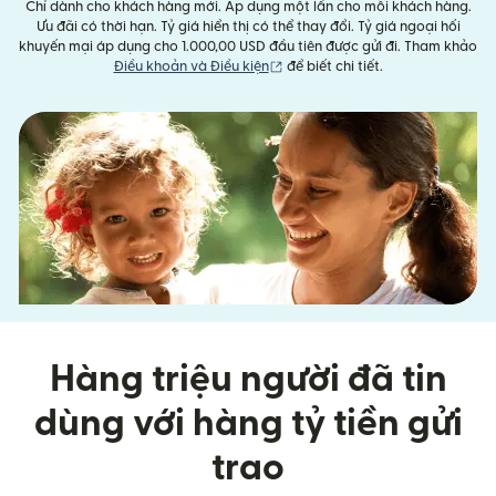
Chỉ dành cho khách hàng mới. Áp dụng một lần cho mỗi khách hàng.
Ưu đãi có thời hạn. Tỷ giá hiển thị có thể thay đổi. Tỷ giá ngoại hối
khuyến mại áp dụng cho 1.000,00 USD đầu tiên được gửi đi. Tham khảo
(mở trong cửa sổ mới)
Điều khoản và Điều kiện
để biết chi tiết.
Hàng triệu người đã tin
dùng với hàng tỷ tiền gửi
trao