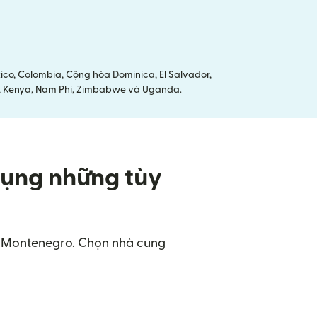
co, Colombia, Cộng hòa Dominica, El Salvador,
ria, Kenya, Nam Phi, Zimbabwe và Uganda.
dụng những tùy
tại Montenegro. Chọn nhà cung