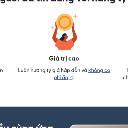
Giá trị cao
ển
Luôn hưởng tỷ giá hấp dẫn và
không có
(mở trong cửa sổ mới)
phí ẩn
.
ch