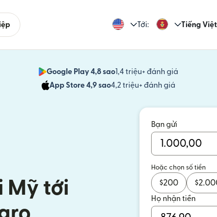
iệp
Tới:
Tiếng Việt
Google Play 4,8 sao
1,4 triệu+ đánh giá
(mở trong 
App Store 4,9 sao
4,2 triệu+ đánh giá
(mở trong c
Bạn gửi
Hoặc chọn số tiền
i Mỹ tới
$
200
$
2.00
Họ nhận tiền
gro