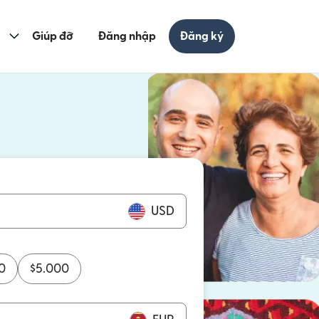
Giúp đỡ
Đăng nhập
Đăng ký
cửa sổ mới)
ửa sổ mới)
USD
0
$
5.000