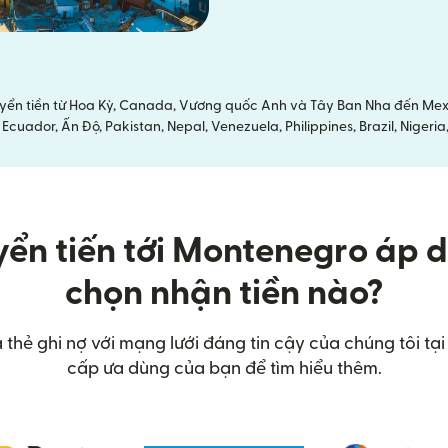
yển tiền từ Hoa Kỳ, Canada, Vương quốc Anh và Tây Ban Nha đến Mexi
cuador, Ấn Độ, Pakistan, Nepal, Venezuela, Philippines, Brazil, Nige
yển tiến tới Montenegro áp 
chọn nhận tiền nào?
a thẻ ghi nợ với mạng lưới đáng tin cậy của chúng tôi 
cấp ưa dùng của bạn để tìm hiểu thêm.