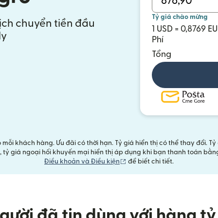
Tỷ giá chào mừng
dịch chuyển tiền đầu
1 USD = 0,8769 E
ly
Phí
Tổng
ỗi khách hàng. Ưu đãi có thời hạn. Tỷ giá hiển thị có thể thay đổi. T
SD, tỷ giá ngoại hối khuyến mại hiển thị áp dụng khi bạn thanh toán b
(mở trong cửa sổ mới)
Điều khoản và Điều kiện
để biết chi tiết.
gười đã tin dùng với hàng tỷ 