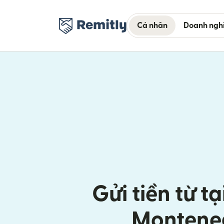
Cá nhân
Doanh ngh
Gửi tiền từ tạ
Montene