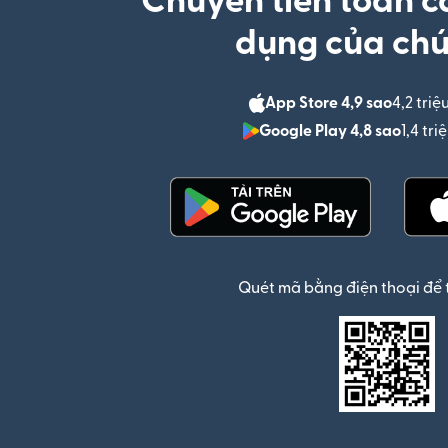
Chuyển tiền toàn c
dụng của chú
App Store 4,9 sao
4,2 triệ
Google Play 4,8 sao
1,4 tr
(mở trong cửa sổ mới)
Quét mã bằng điện thoại để 