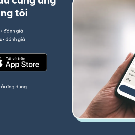
ầu cùng ứng
ng tôi
u+ đánh giá
(mở trong cửa sổ mới)
iệu+ đánh giá
(mở trong cửa sổ mới)
(mở trong cửa sổ mới)
tải ứng dụng