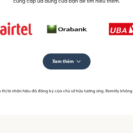
cung cấp ưa dùng của bạn để tìm hiểu thêm.
Xem thêm
 thị là nhãn hiệu đã đăng ký của chủ sở hữu tương ứng. Remitly không 