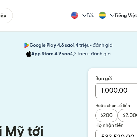
iệp
Tới:
Tiếng Việt
Google Play 4,8 sao
1,4 triệu+ đánh giá
(mở trong 
App Store 4,9 sao
4,2 triệu+ đánh giá
(mở trong c
Bạn gửi
Hoặc chọn số tiền
$
200
$
2.00
Họ nhận tiền
i Mỹ tới