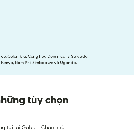
co, Colombia, Cộng hòa Dominica, El Salvador,
ria, Kenya, Nam Phi, Zimbabwe và Uganda.
những tùy chọn
úng tôi tại Gabon. Chọn nhà