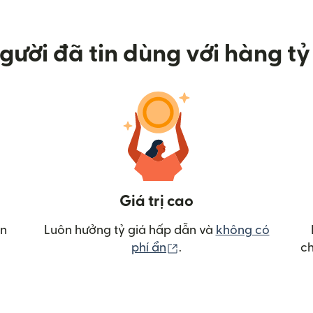
gười đã tin dùng với hàng tỷ 
Giá trị cao
ển
Luôn hưởng tỷ giá hấp dẫn và
không có
(mở trong cửa sổ mới)
phí ẩn
.
ch