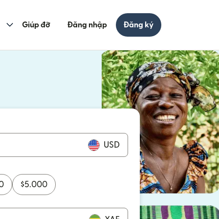
Giúp đỡ
Đăng nhập
Đăng ký
cửa sổ mới)
ửa sổ mới)
USD
0
$
5.000