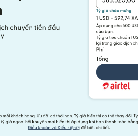
n
Tỷ giá chào mừng
1 USD = 592,74 X
Áp dụng cho 500 USD 
dịch chuyển tiền đầu
của bạn.
ly
Tỷ giá tiêu chuẩn 1 U
lại trong giao dịch c
Phí
Tổng
mỗi khách hàng. Ưu đãi có thời hạn. Tỷ giá hiển thị có thể thay đổi. 
D, tỷ giá ngoại hối khuyến mại hiển thị áp dụng khi bạn thanh toán bằ
(mở trong cửa sổ mới)
Điều khoản và Điều kiện
để biết chi tiết.