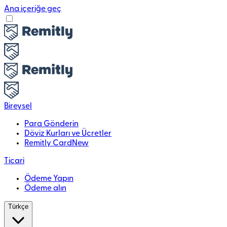
Ana içeriğe geç
Bireysel
Para Gönderin
Döviz Kurları ve Ücretler
Remitly Card
New
Ticari
Ödeme Yapın
Ödeme alın
Türkçe