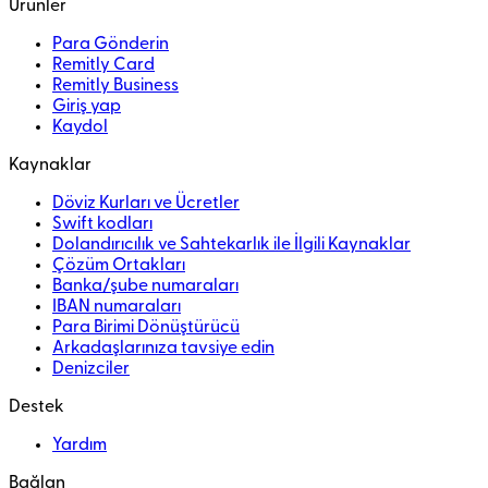
Ürünler
Para Gönderin
Remitly Card
Remitly Business
Giriş yap
Kaydol
Kaynaklar
Döviz Kurları ve Ücretler
Swift kodları
Dolandırıcılık ve Sahtekarlık ile İlgili Kaynaklar
Çözüm Ortakları
Banka/şube numaraları
IBAN numaraları
Para Birimi Dönüştürücü
Arkadaşlarınıza tavsiye edin
Denizciler
Destek
Yardım
Bağlan