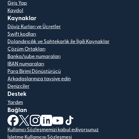
Giriş Yap
Kaydol
Kaynaklar
Döviz Kurları ve Ücretler
Swift kodları
Dolandırıcılık ve Sahtekarlık ile İlgili Kaynaklar
Çözüm Ortakları
Banka/şube numaraları
IBAN numaraları
Para Birimi Dönüştürücü
Arkadaşlarınıza tavsiye edin
Denizciler
Destek
Yardım
Bağlan
(yeni pencerede açılır)
(yeni pencerede açılır)
(yeni pencerede açılır)
(yeni pencerede açılır)
(yeni pencerede açılır)
(yeni pencerede açılır)
Kullanıcı Sözleşmemizi kabul ediyorsunuz
İşletme Kullanıcısı Sözleşmesi