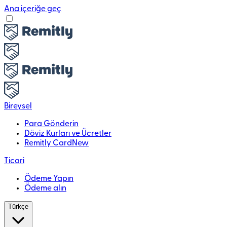
Ana içeriğe geç
Bireysel
Para Gönderin
Döviz Kurları ve Ücretler
Remitly Card
New
Ticari
Ödeme Yapın
Ödeme alın
Türkçe