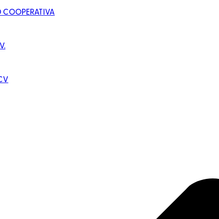
D COOPERATIVA
V.
 CV