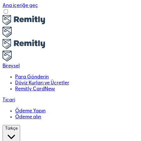
Ana içeriğe geç
Bireysel
Para Gönderin
Döviz Kurları ve Ücretler
Remitly Card
New
Ticari
Ödeme Yapın
Ödeme alın
Türkçe