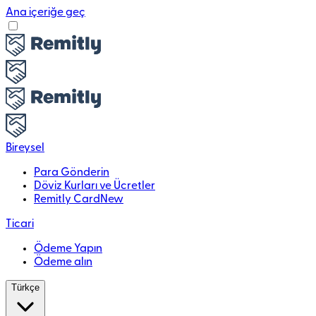
Ana içeriğe geç
Bireysel
Para Gönderin
Döviz Kurları ve Ücretler
Remitly Card
New
Ticari
Ödeme Yapın
Ödeme alın
Türkçe