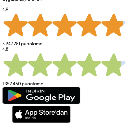
4.9
3.947.281 puanlama
4.8
1.352.460 puanlama