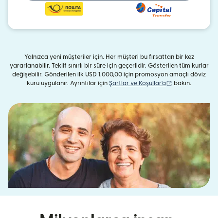
Yalnızca yeni müşteriler için. Her müşteri bu fırsattan bir kez
yararlanabilir. Teklif sınırlı bir süre için geçerlidir. Gösterilen tüm kurlar
değişebilir. Gönderilen ilk USD 1.000,00 için promosyon amaçlı döviz
(yeni pencerede 
kuru uygulanır. Ayrıntılar için
Şartlar ve Koşullar'a
bakın.