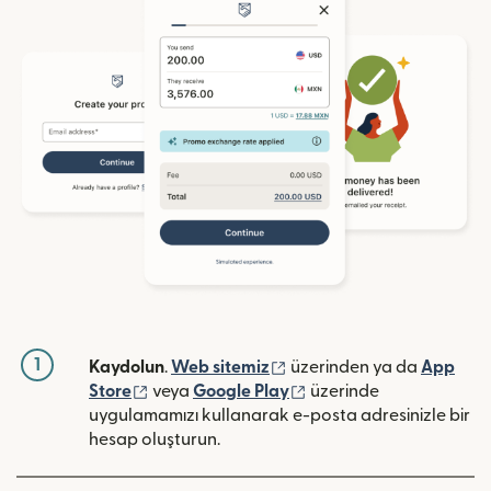
1
(yeni pencerede açılır)
Kaydolun
.
Web sitemiz
üzerinden ya da
App
(yeni pencerede açılır)
(yeni pencerede açılır)
Store
veya
Google Play
üzerinde
uygulamamızı kullanarak e-posta adresinizle bir
hesap oluşturun.