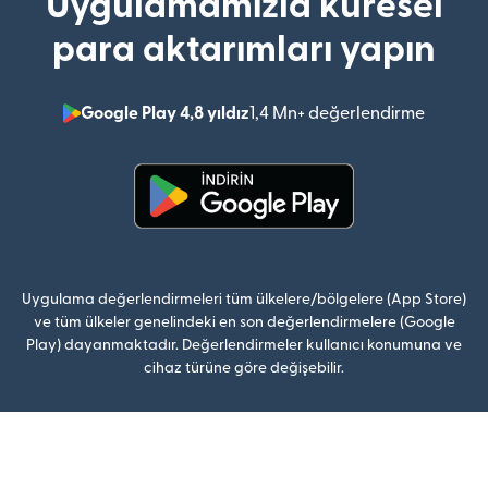
Uygulamamızla küresel
para aktarımları yapın
Google Play 4,8 yıldız
1,4 Mn+ değerlendirme
(yeni pe
(yeni pencerede açılır)
Uygulama değerlendirmeleri tüm ülkelere/bölgelere (App Store)
ve tüm ülkeler genelindeki en son değerlendirmelere (Google
Play) dayanmaktadır. Değerlendirmeler kullanıcı konumuna ve
cihaz türüne göre değişebilir.