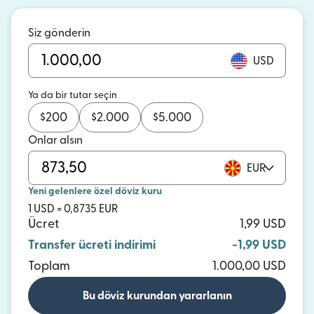
Siz gönderin
USD
Ya da bir tutar seçin
$
200
$
2.000
$
5.000
Onlar alsın
EUR
Yeni gelenlere özel döviz kuru
1 USD = 0,8735 EUR
Ücret
1,99 USD
Transfer ücreti indirimi
-1,99 USD
Toplam
1.000,00 USD
Bu döviz kurundan yararlanın