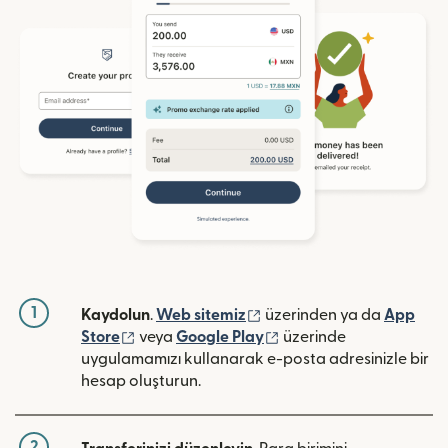
1
(yeni pencerede açılır)
Kaydolun
.
Web sitemiz
üzerinden ya da
App
(yeni pencerede açılır)
(yeni pencerede açılır)
Store
veya
Google Play
üzerinde
uygulamamızı kullanarak e-posta adresinizle bir
hesap oluşturun.
2