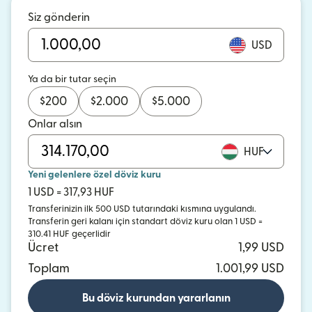
Siz gönderin
USD
Ya da bir tutar seçin
$
200
$
2.000
$
5.000
Onlar alsın
HUF
Yeni gelenlere özel döviz kuru
1 USD = 317,93 HUF
Transferinizin ilk 500 USD tutarındaki kısmına uygulandı.
Transferin geri kalanı için standart döviz kuru olan 1 USD =
310.41 HUF geçerlidir
Ücret
1,99 USD
Toplam
1.001,99 USD
Bu döviz kurundan yararlanın