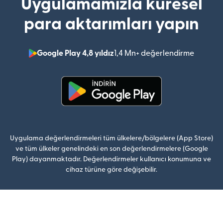
Uygulamamızla küresel
para aktarımları yapın
Google Play 4,8 yıldız
1,4 Mn+ değerlendirme
(yeni pe
(yeni pencerede açılır)
Uygulama değerlendirmeleri tüm ülkelere/bölgelere (App Store)
ve tüm ülkeler genelindeki en son değerlendirmelere (Google
Play) dayanmaktadır. Değerlendirmeler kullanıcı konumuna ve
cihaz türüne göre değişebilir.