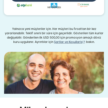
ve dahası
Yalnızca yeni müşteriler için. Her müşteri bu fırsattan bir kez
yararlanabilir. Teklif sınırlı bir süre için geçerlidir. Gösterilen tüm kurlar
değişebilir. Gönderilen ilk USD 500,00 için promosyon amaçlı döviz
(yeni pencerede 
kuru uygulanır. Ayrıntılar için
Şartlar ve Koşullar'a
bakın.