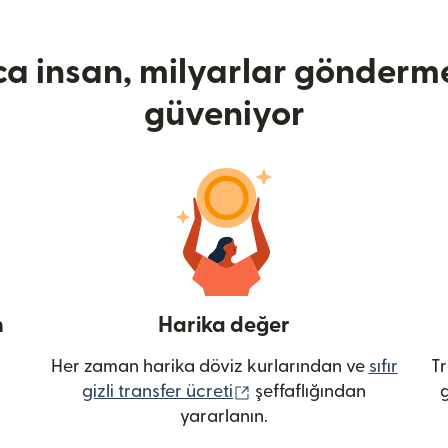
ca insan, milyarlar gönderme
güveniyor
n
Harika değer
Her zaman harika döviz kurlarından ve
sıfır
Tr
(yeni pencerede açılır)
gizli transfer ücreti
şeffaflığından
g
yararlanın.