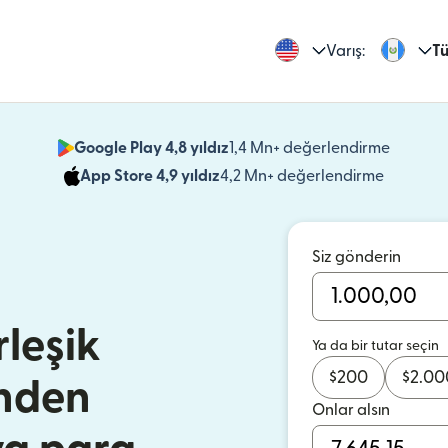
Varış:
Tü
Google Play 4,8 yıldız
1,4 Mn+ değerlendirme
(yeni pe
App Store 4,9 yıldız
4,2 Mn+ değerlendirme
(yeni pen
Siz gönderin
leşik
Ya da bir tutar seçin
$
200
$
2.00
'nden
Onlar alsın