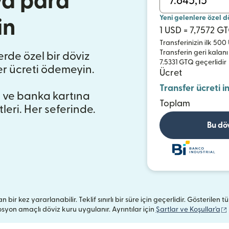
a para
Yeni gelenlere özel d
in
1 USD = 7,7572 G
Transferinizin ilk 50
Transferin geri kalanı
ferde özel bir döviz
7.5331 GTQ geçerlidir
er ücreti ödemeyin.
Ücret
Transfer ücreti i
 ve banka kartına
Toplam
leri. Her seferinde.
Bu dö
n bir kez yararlanabilir. Teklif sınırlı bir süre için geçerlidir. Gösterilen
yon amaçlı döviz kuru uygulanır. Ayrıntılar için
Şartlar ve Koşullar'a