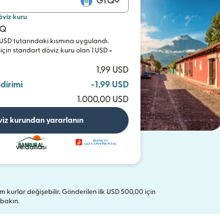
GTQ
öviz kuru
TQ
0 USD tutarındaki kısmına uygulandı.
 için standart döviz kuru olan 1 USD =
1,99 USD
ndirimi
-1,99 USD
1.000,00 USD
viz kurundan yararlanın
ve dahası
 tüm kurlar değişebilir. Gönderilen ilk USD 500,00 için
(yeni pencerede açılır)
bakın.