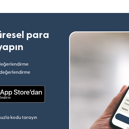
resel para
yapın
değerlendirme
(yeni pencerede açılır)
 değerlendirme
(yeni pencerede açılır)
(yeni pencerede açılır)
uzla kodu tarayın