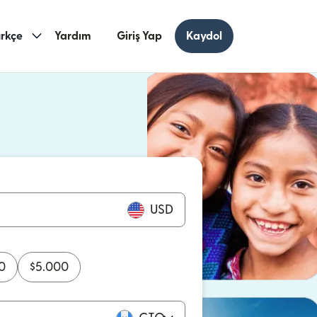
rkçe
Yardım
Giriş Yap
Kaydol
ncerede açılır)
cerede açılır)
USD
0
$
5.000