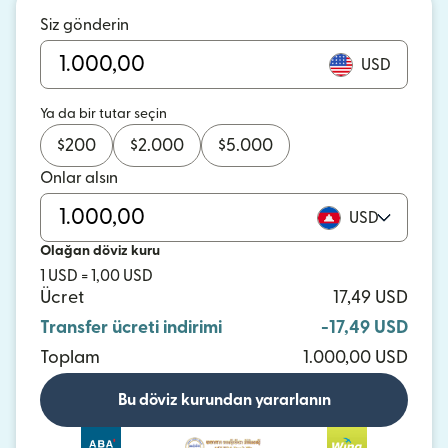
Siz gönderin
USD
Ya da bir tutar seçin
$
200
$
2.000
$
5.000
Onlar alsın
USD
Olağan döviz kuru
1 USD = 1,00 USD
Ücret
17,49 USD
Transfer ücreti indirimi
-17,49 USD
Toplam
1.000,00 USD
Bu döviz kurundan yararlanın