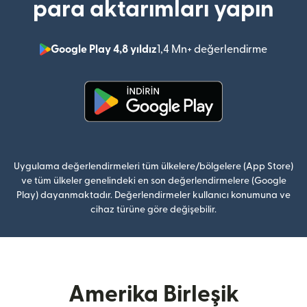
para aktarımları yapın
Google Play 4,8 yıldız
1,4 Mn+ değerlendirme
(yeni pe
(yeni pencerede açılır)
Uygulama değerlendirmeleri tüm ülkelere/bölgelere (App Store)
ve tüm ülkeler genelindeki en son değerlendirmelere (Google
Play) dayanmaktadır. Değerlendirmeler kullanıcı konumuna ve
cihaz türüne göre değişebilir.
Amerika Birleşik