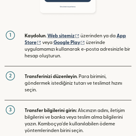
1
(yeni pencerede açılır)
Kaydolun
.
Web sitemiz
üzerinden ya da
App
(yeni pencerede açılır)
(yeni pencerede açılır)
Store
veya
Google Play
üzerinde
uygulamamızı kullanarak e-posta adresinizle bir
hesap oluşturun.
2
Transferinizi düzenleyin
. Para birimini,
göndermek istediğiniz tutarı ve teslimat hızını
seçin.
3
Transfer bilgilerini girin:
Alıcınızın adını, iletişim
bilgilerini ve banka veya teslim alma bilgilerini
yazın. Kamboçya'de kullanılabilen ödeme
yöntemlerinden birini seçin.