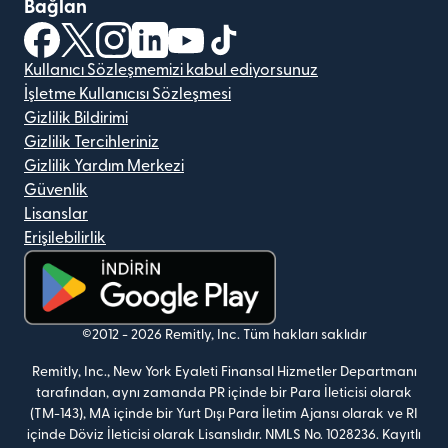
Bağlan
(yeni pencerede açılır)
(yeni pencerede açılır)
(yeni pencerede açılır)
(yeni pencerede açılır)
(yeni pencerede açılır)
(yeni pencerede açılır)
Kullanıcı Sözleşmemizi kabul ediyorsunuz
İşletme Kullanıcısı Sözleşmesi
Gizlilik Bildirimi
Gizlilik Tercihleriniz
Gizlilik Yardım Merkezi
Güvenlik
Lisanslar
Erişilebilirlik
(yeni pencerede açılır)
©2012 -
2026
Remitly, Inc.
Tüm hakları saklıdır
Remitly, Inc., New York Eyaleti Finansal Hizmetler Departmanı
tarafından, aynı zamanda PR içinde bir Para İleticisi olarak
(TM-143), MA içinde bir Yurt Dışı Para İletim Ajansı olarak ve RI
içinde Döviz İleticisi olarak Lisanslıdır. NMLS No. 1028236. Kayıtlı