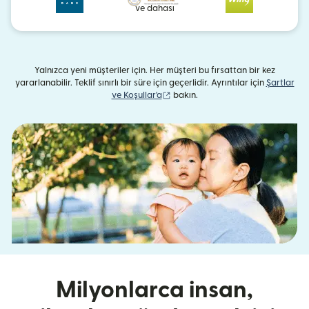
ve dahası
Yalnızca yeni müşteriler için. Her müşteri bu fırsattan bir kez
yararlanabilir. Teklif sınırlı bir süre için geçerlidir. Ayrıntılar için
Şartlar
(yeni pencerede açılır)
ve Koşullar'a
bakın.
Milyonlarca insan,