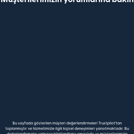
Bu sayfada gösterilen müşteri değerlendirmeleri Trustpilot'tan
toplanmıştır ve hizmetimizle ilgili kişisel deneyimleri yansıtmaktadır. Bu
değerlendirmeler yalnızca bilgilendirme amaçlıdır ve müşterilerimizin