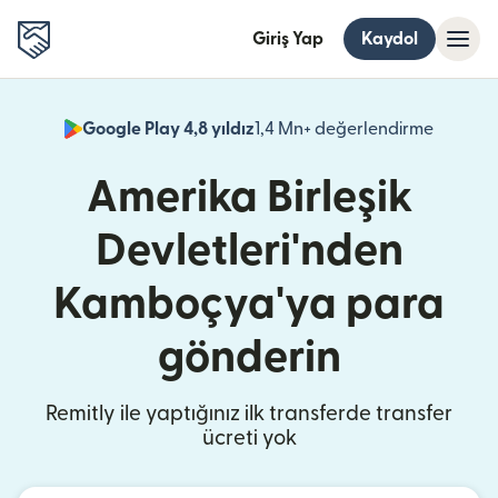
Giriş Yap
Kaydol
Google Play 4,8 yıldız
1,4 Mn+ değerlendirme
(yeni pe
Amerika Birleşik
Devletleri'nden
Kamboçya'ya para
gönderin
Remitly ile yaptığınız ilk transferde transfer
ücreti yok