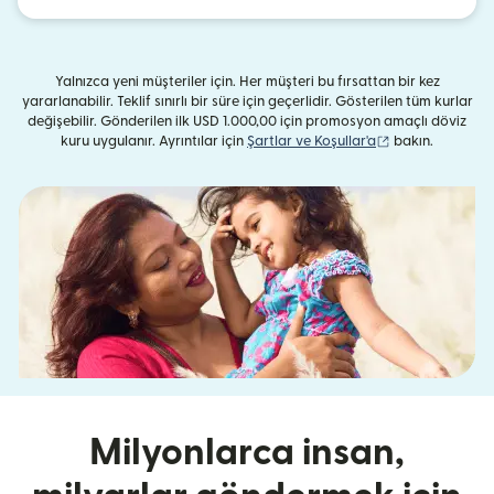
Yalnızca yeni müşteriler için. Her müşteri bu fırsattan bir kez
yararlanabilir. Teklif sınırlı bir süre için geçerlidir. Gösterilen tüm kurlar
değişebilir. Gönderilen ilk USD 1.000,00 için promosyon amaçlı döviz
(yeni pencerede 
kuru uygulanır. Ayrıntılar için
Şartlar ve Koşullar'a
bakın.
Milyonlarca insan,