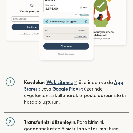
1
(yeni pencerede açılır)
Kaydolun
.
Web sitemiz
üzerinden ya da
App
(yeni pencerede açılır)
(yeni pencerede açılır)
Store
veya
Google Play
üzerinde
uygulamamızı kullanarak e-posta adresinizle bir
hesap oluşturun.
2
Transferinizi düzenleyin
. Para birimini,
göndermek istediğiniz tutarı ve teslimat hızını