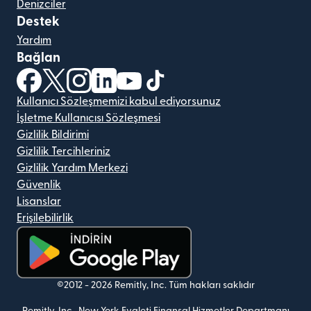
Denizciler
Destek
Yardım
Bağlan
(yeni pencerede açılır)
(yeni pencerede açılır)
(yeni pencerede açılır)
(yeni pencerede açılır)
(yeni pencerede açılır)
(yeni pencerede açılır)
Kullanıcı Sözleşmemizi kabul ediyorsunuz
İşletme Kullanıcısı Sözleşmesi
Gizlilik Bildirimi
Gizlilik Tercihleriniz
Gizlilik Yardım Merkezi
Güvenlik
Lisanslar
Erişilebilirlik
(yeni pencerede açılır)
©2012 -
2026
Remitly, Inc.
Tüm hakları saklıdır
Remitly, Inc., New York Eyaleti Finansal Hizmetler Departmanı