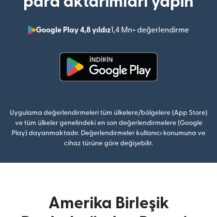
para aktarımları yapın
Google Play 4,8 yıldız
1,4 Mn+ değerlendirme
(yeni pe
(yeni pencerede açılır)
Uygulama değerlendirmeleri tüm ülkelere/bölgelere (App Store)
ve tüm ülkeler genelindeki en son değerlendirmelere (Google
Play) dayanmaktadır. Değerlendirmeler kullanıcı konumuna ve
cihaz türüne göre değişebilir.
Amerika Birleşik