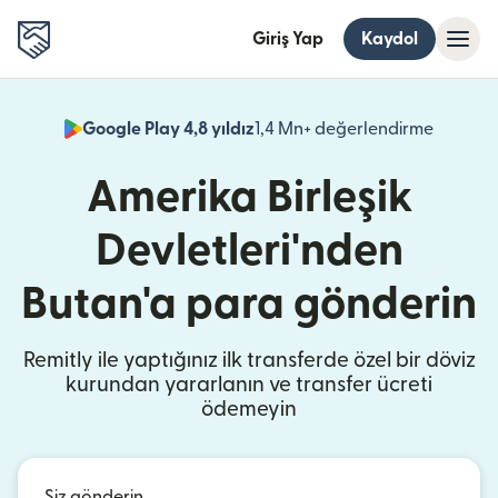
Giriş Yap
Kaydol
Google Play 4,8 yıldız
1,4 Mn+ değerlendirme
(yeni pe
Amerika Birleşik
Devletleri'nden
Butan'a para gönderin
Remitly ile yaptığınız ilk transferde özel bir döviz
kurundan yararlanın ve transfer ücreti
ödemeyin
Siz gönderin