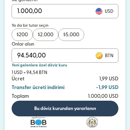
USD
Ya da bir tutar seçin
$
200
$
2.000
$
5.000
Onlar alsın
BTN
Yeni gelenlere özel döviz kuru
1 USD = 94,54 BTN
Ücret
1,99 USD
Transfer ücreti indirimi
-1,99 USD
Toplam
1.000,00 USD
Bu döviz kurundan yararlanın