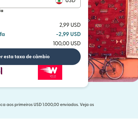
USD
ia
2,99 USD
fa
-2,99 USD
100,00 USD
r esta taxa de câmbio
ca aos primeiros USD 1.000,00 enviados. Veja os
a janela)