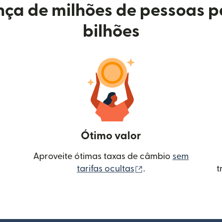
ça de milhões de pessoas p
bilhões
Ótimo valor
Aproveite ótimas taxas de câmbio
sem
(abre em uma nova 
tarifas ocultas
.
t