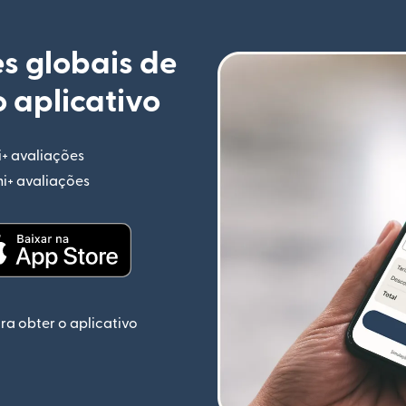
s globais de
 aplicativo
i+ avaliações
(abre em uma nova janela)
mi+ avaliações
(abre em uma nova janela)
ela)
(abre em uma nova janela)
ra obter o aplicativo