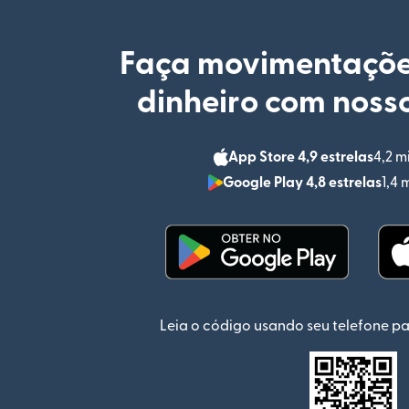
Faça movimentaçõe
dinheiro com nosso
App Store 4,9 estrelas
4,2 m
Google Play 4,8 estrelas
1,4 
(abre em uma nova jan
Leia o código usando seu telefone pa