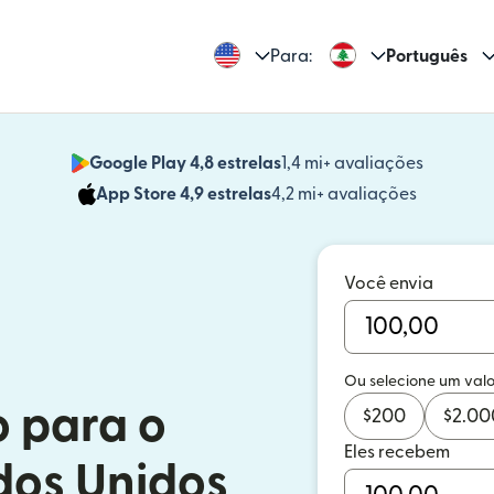
Para:
Português
Google Play 4,8 estrelas
1,4 mi+ avaliações
(abre em
App Store 4,9 estrelas
4,2 mi+ avaliações
(abre em 
Você envia
Ou selecione um valo
o para o
$
200
$
2.00
Eles recebem
dos Unidos