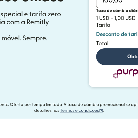
Taxa de câmbio diár
ecial e tarifa zero
1 USD = 1,00 USD
a com a Remitly.
Tarifa
Desconto de tari
a móvel. Sempre.
Total
Obte
ente. Oferta por tempo limitado. A taxa de câmbio promocional se apli
(abre em uma nov
detalhes nos
Termos e condições
.