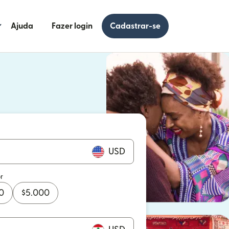
Ajuda
Fazer login
Cadastrar-se
 uma nova janela)
uma nova janela)
USD
r
0
$
5.000