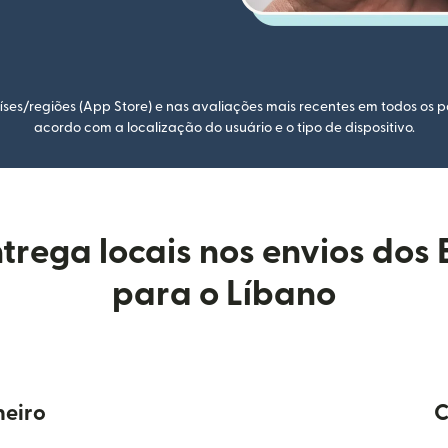
ses/regiões (App Store) e nas avaliações mais recentes em todos os p
acordo com a localização do usuário e o tipo de dispositivo.
trega locais nos envios dos 
para o Líbano
heiro
C