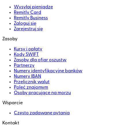
Wysyłaj pieniądze
Remitly Card
Remitly Business
Zaloguj się
Zarejestruj się
Zasoby
Kursy i opłaty
Kody SWIFT
Zasoby dla ofiar oszustw
Partnerzy
Numery identyfikacyjne banków
Numery IBAN
Przelicznik walut
Poleć znajomym
Osoby pracujące na morzu
Wsparcie
Często zadawane pytania
Kontakt