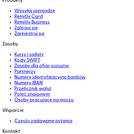
Produkty
Wysyłaj pieniądze
Remitly Card
Remitly Business
Zaloguj się
Zarejestruj się
Zasoby
Kursy i opłaty
Kody SWIFT
Zasoby dla ofiar oszustw
Partnerzy
Numery identyfikacyjne banków
Numery IBAN
Przelicznik walut
Poleć znajomym
Osoby pracujące na morzu
Wsparcie
Często zadawane pytania
Kontakt